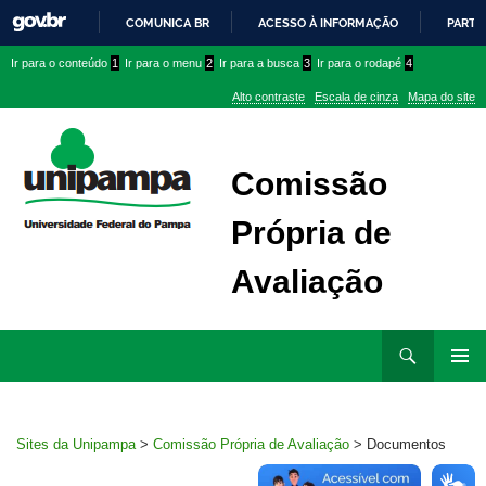
COMUNICA BR
ACESSO À INFORMAÇÃO
PARTI
IR
Ir
Ir
Ir
Ir para o conteúdo
1
Ir para o menu
2
Ir para a busca
3
Ir para o rodapé
4
PARA
para
para
para
O
Alto contraste
Escala de cinza
Mapa do site
CONTEÚDO
conteúdo
menu
menu
superior
lateral
Comissão
Própria de
Avaliação
Ir
Pesquisar
para
MENU
rodapé
PRINCI
Sites da Unipampa
>
Comissão Própria de Avaliação
>
Documentos