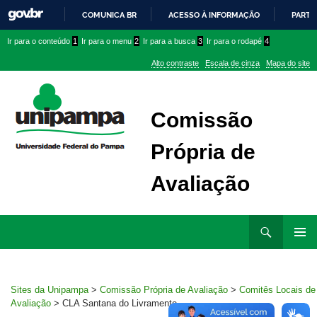
COMUNICA BR
ACESSO À INFORMAÇÃO
PARTI
IR
Ir
Ir
Ir
Ir para o conteúdo
1
Ir para o menu
2
Ir para a busca
3
Ir para o rodapé
4
PARA
para
para
para
O
Alto contraste
Escala de cinza
Mapa do site
CONTEÚDO
conteúdo
menu
menu
superior
lateral
Comissão
Própria de
Avaliação
Ir
Pesquisar
para
MENU
rodapé
PRINCI
Sites da Unipampa
>
Comissão Própria de Avaliação
>
Comitês Locais de
Avaliação
>
CLA Santana do Livramento