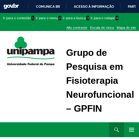
COMUNICA BR
ACESSO À INFORMAÇÃO
PARTI
IR
Ir
Ir
Ir
Ir para o conteúdo
1
Ir para o menu
2
Ir para a busca
3
Ir para o rodapé
4
PARA
para
para
para
O
Alto contraste
Escala de cinza
Mapa do site
CONTEÚDO
conteúdo
menu
menu
superior
lateral
Grupo de
Pesquisa em
Fisioterapia
Neurofuncional
– GPFIN
Ir
Pesquisar
para