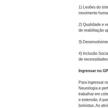
1) Lesões do sist
movimento humano
2) Qualidade e v
de reabilitação a
3) Desenvolvimen
4) Inclusão Soci
de necessidades 
Ingressar no GP
Para ingressar n
Neurologia e perf
trabalhar em cole
e extensão. A par
bolsistas. As ati