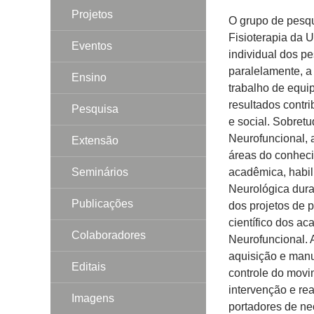
Projetos
O grupo de pesqu
Fisioterapia da U
Eventos
individual dos p
paralelamente, a
Ensino
trabalho de equip
resultados contr
Pesquisa
e social. Sobret
Neurofuncional, 
Extensão
áreas do conheci
Seminários
acadêmica, habil
Neurológica duran
Publicações
dos projetos de 
científico dos ac
Colaboradores
Neurofuncional. 
aquisição e manu
Editais
controle do movi
intervenção e rea
Imagens
portadores de ne