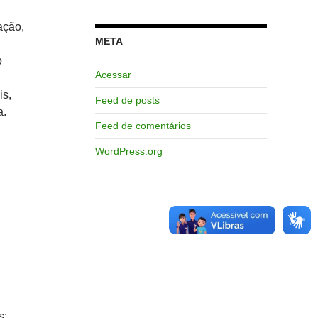
ação,
META
o
Acessar
is,
Feed de posts
a.
Feed de comentários
WordPress.org
s;