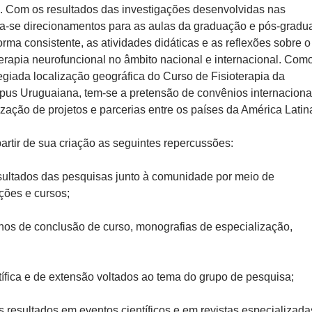
 Com os resultados das investigações desenvolvidas nas
a-se direcionamentos para as aulas da graduação e pós-gradu
rma consistente, as atividades didáticas e as reflexões sobre o
terapia neurofuncional no âmbito nacional e internacional. Com
legiada localização geográfica do Curso de Fisioterapia da
s Uruguaiana, tem-se a pretensão de convênios internaciona
zação de projetos e parcerias entre os países da América Latin
artir de sua criação as seguintes repercussões:
esultados das pesquisas junto à comunidade por meio de
ções e cursos;
alhos de conclusão de curso, monografias de especialização,
tífica e de extensão voltados ao tema do grupo de pesquisa;
 resultados em eventos científicos e em revistas especializada