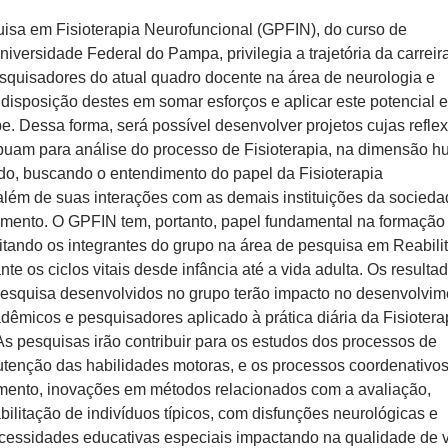
isa em Fisioterapia Neurofuncional (GPFIN), do curso de
niversidade Federal do Pampa, privilegia a trajetória da carreir
esquisadores do atual quadro docente na área de neurologia e
 disposição destes em somar esforços e aplicar este potencial
e. Dessa forma, será possível desenvolver projetos cujas refle
ibuam para análise do processo de Fisioterapia, na dimensão 
udo, buscando o entendimento do papel da Fisioterapia
além de suas interações com as demais instituições da socieda
mento. O GPFIN tem, portanto, papel fundamental na formação
itando os integrantes do grupo na área de pesquisa em Reabili
te os ciclos vitais desde infância até a vida adulta. Os resulta
pesquisa desenvolvidos no grupo terão impacto no desenvolvim
adêmicos e pesquisadores aplicado à prática diária da Fisiotera
As pesquisas irão contribuir para os estudos dos processos de
tenção das habilidades motoras, e os processos coordenativos
mento, inovações em métodos relacionados com a avaliação,
bilitação de indivíduos típicos, com disfunções neurológicas e
cessidades educativas especiais impactando na qualidade de 