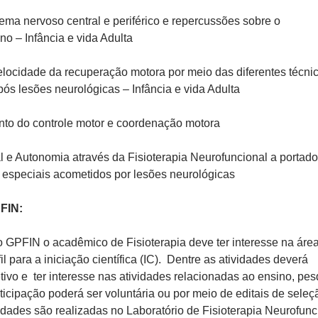
ema nervoso central e periférico e repercussões sobre o
 – Infância e vida Adulta
elocidade da recuperação motora por meio das diferentes técni
pós lesões neurológicas – Infância e vida Adulta
to do controle motor e coordenação motora
al e Autonomia através da Fisioterapia Neurofuncional a portad
especiais acometidos por lesões neurológicas
FIN:
o GPFIN o acadêmico de Fisioterapia deve ter interesse na áre
il para a iniciação científica (IC). Dentre as atividades deverá
tivo e ter interesse nas atividades relacionadas ao ensino, pe
ticipação poderá ser voluntária ou por meio de editais de seleç
vidades são realizadas no Laboratório de Fisioterapia Neurofunc