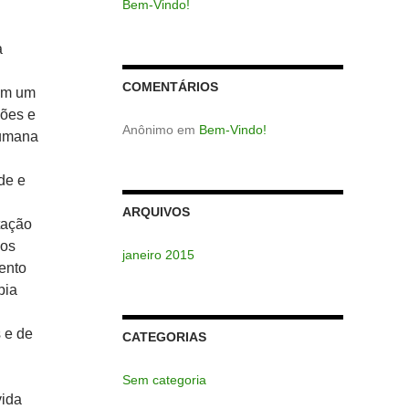
Bem-Vindo!
a
COMENTÁRIOS
 em um
xões e
Anônimo
em
Bem-Vindo!
humana
de e
ARQUIVOS
tação
dos
janeiro 2015
ento
pia
 e de
CATEGORIAS
Sem categoria
vida