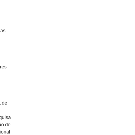
cas
ores
a de
squisa
ão de
ional