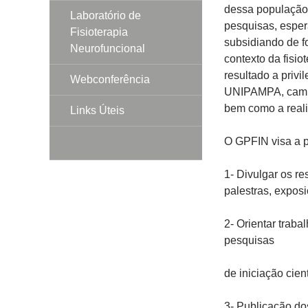
dessa população.
Laboratório de
pesquisas, esper
Fisioterapia
subsidiando de fo
Neurofuncional
contexto da fisio
resultado a privi
Webconferência
UNIPAMPA, campu
bem como a reali
Links Úteis
O GPFIN visa a p
1- Divulgar os r
palestras, exposi
2- Orientar trab
pesquisas
de iniciação cien
3- Publicação dos