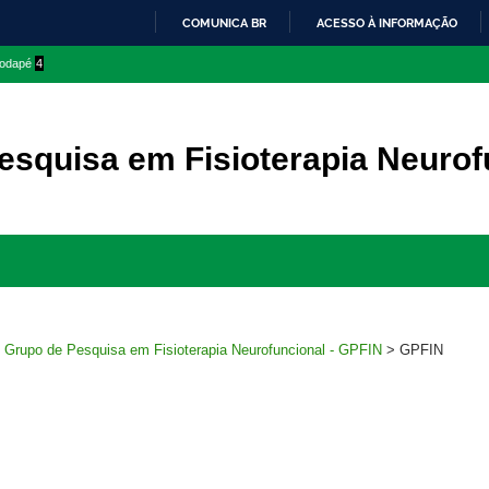
COMUNICA BR
ACESSO À INFORMAÇÃO
IR
 rodapé
4
PARA
O
CONTEÚDO
esquisa em Fisioterapia Neurof
Ir
para
rodapé
>
Grupo de Pesquisa em Fisioterapia Neurofuncional - GPFIN
>
GPFIN