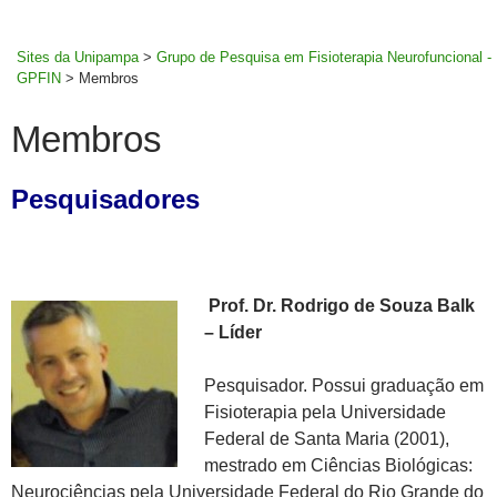
MENU
rodapé
PRINCI
Sites da Unipampa
>
Grupo de Pesquisa em Fisioterapia Neurofuncional -
GPFIN
>
Membros
Membros
Pesquisadores
Prof. Dr. Rodrigo de Souza Balk
– Líder
Pesquisador. Possui graduação em
Fisioterapia pela Universidade
Federal de Santa Maria (2001),
mestrado em Ciências Biológicas:
Neurociências pela Universidade Federal do Rio Grande do