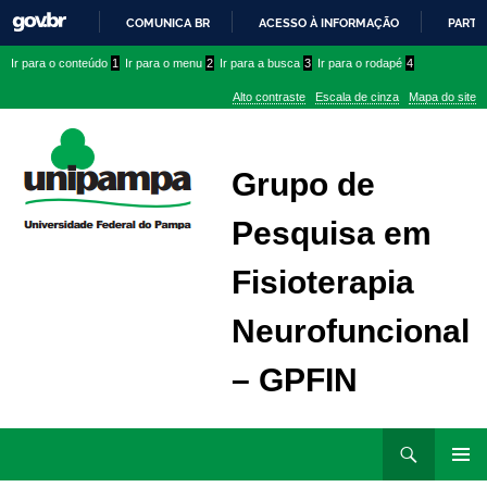
COMUNICA BR
ACESSO À INFORMAÇÃO
PARTI
IR
Ir
Ir
Ir
Ir para o conteúdo
1
Ir para o menu
2
Ir para a busca
3
Ir para o rodapé
4
PARA
para
para
para
O
Alto contraste
Escala de cinza
Mapa do site
CONTEÚDO
conteúdo
menu
menu
superior
lateral
Grupo de
Pesquisa em
Fisioterapia
Neurofuncional
– GPFIN
Ir
Pesquisar
para