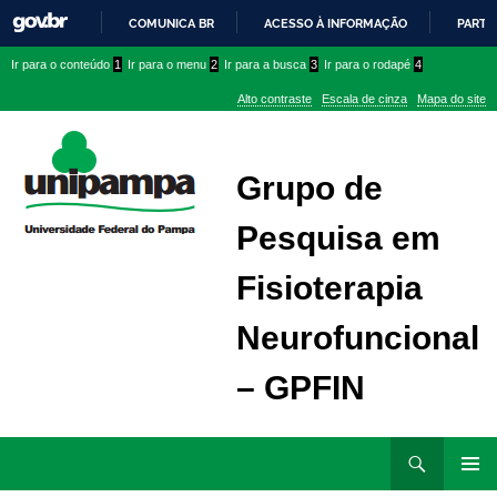
COMUNICA BR
ACESSO À INFORMAÇÃO
PARTI
IR
Ir
Ir
Ir
Ir para o conteúdo
1
Ir para o menu
2
Ir para a busca
3
Ir para o rodapé
4
PARA
para
para
para
O
Alto contraste
Escala de cinza
Mapa do site
CONTEÚDO
conteúdo
menu
menu
superior
lateral
Grupo de
Pesquisa em
Fisioterapia
Neurofuncional
– GPFIN
Ir
Pesquisar
para