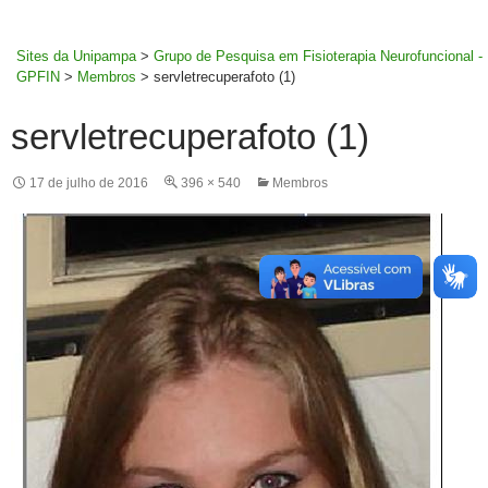
MENU
rodapé
PRINCI
Sites da Unipampa
>
Grupo de Pesquisa em Fisioterapia Neurofuncional -
GPFIN
>
Membros
>
servletrecuperafoto (1)
servletrecuperafoto (1)
17 de julho de 2016
396 × 540
Membros