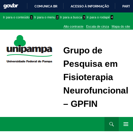
COMUNICA BR
ACESSO À INFORMAÇÃO
PARTI
IR
Ir
Ir
Ir
Ir para o conteúdo
1
Ir para o menu
2
Ir para a busca
3
Ir para o rodapé
4
PARA
para
para
para
O
Alto contraste
Escala de cinza
Mapa do site
CONTEÚDO
conteúdo
menu
menu
superior
lateral
Grupo de
Pesquisa em
Fisioterapia
Neurofuncional
– GPFIN
Ir
Pesquisar
para