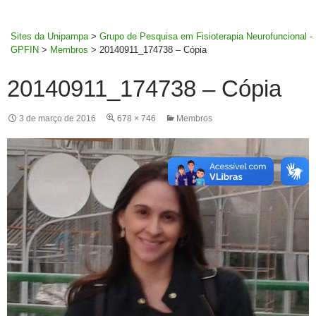
MENU
rodapé
PRINCI
Sites da Unipampa
>
Grupo de Pesquisa em Fisioterapia Neurofuncional -
GPFIN
>
Membros
>
20140911_174738 – Cópia
20140911_174738 – Cópia
3 de março de 2016
678 × 746
Membros