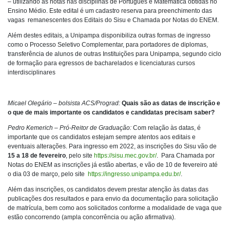
– utilizando as notas nas disciplinas de Português e Matemática obtidas no
Ensino Médio. Este edital é um cadastro reserva para preenchimento das
vagas remanescentes dos Editais do Sisu e Chamada por Notas do ENEM.
Além destes editais, a Unipampa disponibiliza outras formas de ingresso
como o Processo Seletivo Complementar, para portadores de diplomas,
transferência de alunos de outras Instituições para Unipampa, segundo ciclo
de formação para egressos de bacharelados e licenciaturas cursos
interdisciplinares
Micael Olegário – bolsista ACS/Prograd:
Quais são as datas de inscrição e
o que de mais importante os candidatos e candidatas precisam saber?
Pedro Kemerich – Pró-Reitor de Graduação:
Com relação às datas, é
importante que os candidatos estejam sempre atentos aos editais e
eventuais alterações. Para ingresso em 2022, as inscrições do Sisu vão de
15 a 18 de fevereiro
, pelo site
https://sisu.mec.gov.br/
. Para Chamada por
Notas do ENEM as inscrições já estão abertas, e vão de 10 de fevereiro até
o dia 03 de março, pelo site
https://ingresso.unipampa.edu.br/
.
Além das inscrições, os candidatos devem prestar atenção às datas das
publicações dos resultados e para envio da documentação para solicitação
de matrícula, bem como aos solicitados conforme a modalidade de vaga que
estão concorrendo (ampla concorrência ou ação afirmativa).