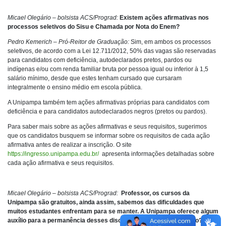
Micael Olegário – bolsista ACS/Prograd:
Existem ações afirmativas nos
processos seletivos do Sisu e Chamada por Nota do Enem?
Pedro Kemerich – Pró-Reitor de Graduação:
Sim, em ambos os processos
seletivos, de acordo com a Lei 12.711/2012, 50% das vagas são reservadas
para candidatos com deficiência, autodeclarados pretos, pardos ou
indígenas e/ou com renda familiar bruta por pessoa igual ou inferior à 1,5
salário mínimo, desde que estes tenham cursado que cursaram
integralmente o ensino médio em escola pública.
A Unipampa também tem ações afirmativas próprias para candidatos com
deficiência e para candidatos autodeclarados negros (pretos ou pardos).
Para saber mais sobre as ações afirmativas e seus requisitos, sugerimos
que os candidatos busquem se informar sobre os requisitos de cada ação
afirmativa antes de realizar a inscrição. O site
https://ingresso.unipampa.edu.br/
apresenta informações detalhadas sobre
cada ação afirmativa e seus requisitos.
Micael Olegário – bolsista ACS/Prograd:
Professor, os cursos da
Unipampa são gratuitos, ainda assim, sabemos das dificuldades que
muitos estudantes enfrentam para se manter. A Unipampa oferece algum
auxílio para a permanência desses discentes durante a graduação?