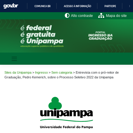
Pular
COMUNICA BR
ACESSO À INFORMAÇÃO
PARTICIPE
LE
para
o
IR
Alto contraste
Mapa do site
PARA
conteúdo
O
CONTEÚDO
Sites da Unipampa
>
Ingresso
>
Sem categoria
>
Entrevista com o pró-reitor de
Graduação, Pedro Kemerich, sobre o Processo Seletivo 2022 da Unipampa