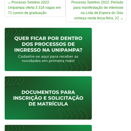
Navegação
Processo Seletivo 2022:
Processo Seletivo 2022: Período
Unipampa oferta 3.318 vagas em
para manifestação de interesse
de
71 cursos de graduação
na Lista de Espera do Sisu
Post
começa nesta terça-feira, 22