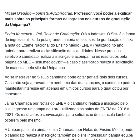
Micael Olegário – bolsista ACS/Prograd:
Professor, você poderia explicar
mais sobre as principais formas de ingresso nos cursos de graduação
da Unipampa?
Pedro Kemerich – Pró-Reitor de Graduação:
Olá a todos/as. O Sisu é a forma
de ingresso utilizada pela grande maioria dos cursos de graduação e utiliza
a nota do Exame Nacional do Ensino Médio (ENEM) realizado no ano
anterior para realizar a classificação dos candidatos. Nesse processo
seletivo o candidato realiza a inscrição e acompanha os resultados pela
página do MEC – sisu.mec.gov.br/ – e caso classificado realiza a solicitação
de matrícula pelo site da Unipampa.
Ao se inscrever no Sisu, o candidato pode optar por até dois dois cursos.
Caso não seja aprovado em nenhuma das duas opções, o candidato poderá
manifestar interesse em apenas em um dos cursos para o qual optou por
concorrer.
Já na Chamada por Notas do ENEM o candidato realiza a inscrição pelo
site ingresso.unipampa.edu.br/ – utilizando as notas do ENEM de 2016 a
2021. Os resultados e convocações para solicitação de matrícula também
ocorrem pelo mesmo.
A Unipampa conta ainda com a Chamada por Notas do Ensino Médio, onde
o candidato realiza a inscrição também pelo site ingresso.unipampa.edu.br/