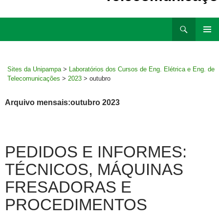
Ir
Pesquisar
para
MENU
rodapé
PRINCI
Sites da Unipampa
>
Laboratórios dos Cursos de Eng. Elétrica e Eng. de
Telecomunicações
>
2023
>
outubro
Arquivo mensais:outubro 2023
PEDIDOS E INFORMES:
TÉCNICOS, MÁQUINAS
FRESADORAS E
PROCEDIMENTOS