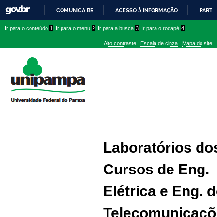
COMUNICA BR
ACESSO À INFORMAÇÃO
PARTI
IR
Ir
Ir
Ir
Ir para o conteúdo
1
Ir para o menu
2
Ir para a busca
3
Ir para o rodapé
4
PARA
para
para
para
O
Alto contraste
Escala de cinza
Mapa do site
CONTEÚDO
conteúdo
menu
menu
superior
lateral
Laboratórios do
Cursos de Eng.
Elétrica e Eng. 
Telecomunicaçõ