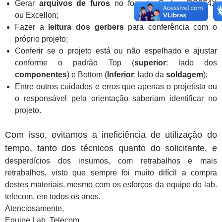
Gerar
arquivos de furos
no formato Gerber RS274X
ou Excellon;
Fazer a
leitura dos gerbers
para conferência com o
próprio projeto;
Conferir se o projeto está ou não espelhado e ajustar
conforme o padrão Top (
superior
: lado dos
componentes
) e Bottom (
Inferior
: lado da
soldagem
);
Entre outros cuidados e erros que apenas o projetista ou
o responsável pela orientação saberiam identificar no
projeto.
Com isso, evitamos a ineficiência de utilização do
tempo, tanto dos técnicos quanto do solicitante, e
desperdícios dos insumos, com retrabalhos e mais
retrabalhos, visto que sempre foi muito difícil a compra
destes materiais, mesmo com os esforços da equipe do lab.
telecom. em todos os anos.
Atenciosamente,
Equipe Lab. Telecom.