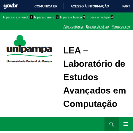
COMUNICA BR
ACESSO À INFORMAÇÃO
PARTI
IR
Ir
Ir
Ir
Ir para o conteúdo
1
Ir para o menu
2
Ir para a busca
3
Ir para o rodapé
4
PARA
para
para
para
O
Alto contraste
Escala de cinza
Mapa do site
CONTEÚDO
conteúdo
menu
menu
superior
lateral
LEA –
Laboratório de
Estudos
Avançados em
Computação
Ir
Pesquisar
para