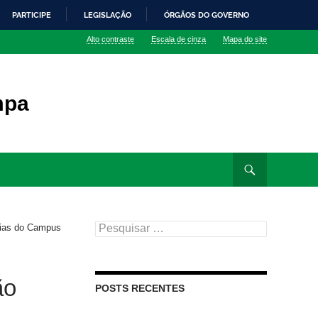
PARTICIPE
LEGISLAÇÃO
ÓRGÃOS DO GOVERNO
Alto contraste
Escala de cinza
Mapa do site
mpa
Pesquisar
cias do Campus
por:
ão
POSTS RECENTES