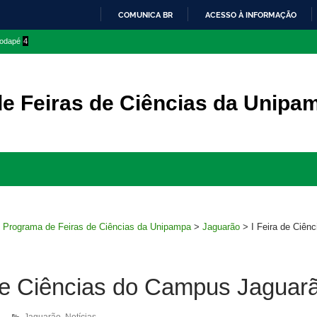
COMUNICA BR
ACESSO À INFORMAÇÃO
IR
 rodapé
4
PARA
O
CONTEÚDO
e Feiras de Ciências da Unipa
Ir
para
rodapé
>
Programa de Feiras de Ciências da Unipampa
>
Jaguarão
>
I Feira de Ciên
 de Ciências do Campus Jaguar
1
Jaguarão
,
Notícias