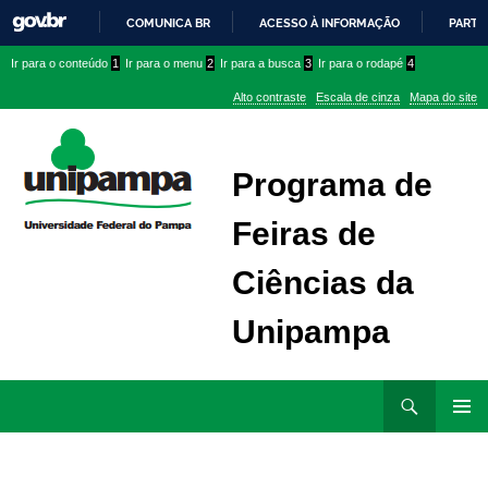
COMUNICA BR
ACESSO À INFORMAÇÃO
PARTI
IR
Ir
Ir
Ir
Ir para o conteúdo
1
Ir para o menu
2
Ir para a busca
3
Ir para o rodapé
4
PARA
para
para
para
O
Alto contraste
Escala de cinza
Mapa do site
CONTEÚDO
conteúdo
menu
menu
superior
lateral
Programa de
Feiras de
Ciências da
Unipampa
Ir
Pesquisar
para
MENU
rodapé
PRINCI