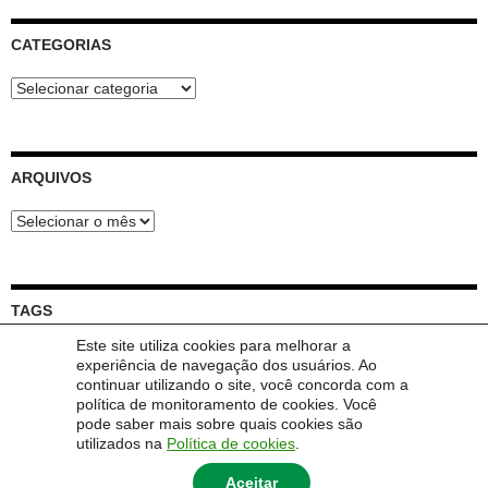
CATEGORIAS
Categorias
ARQUIVOS
Arquivos
TAGS
Este site utiliza cookies para melhorar a
Feira
Dúvida
experiência de navegação dos usuários. Ao
Circular
Abertura
Chamada
Convite
Encomenda
continuar utilizando o site, você concorda com a
Live
Inscrição
política de monitoramento de cookies. Você
Lançamento
Integradora
Reunião
pode saber mais sobre quais cookies são
Trabalho
utilizados na
Política de cookies
.
Aceitar