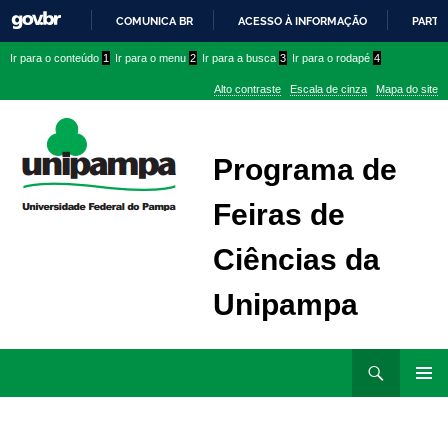
COMUNICA BR
ACESSO À INFORMAÇÃO
PARTI
IR
Ir
Ir
Ir
Ir para o conteúdo
1
Ir para o menu
2
Ir para a busca
3
Ir para o rodapé
4
PARA
para
para
para
O
Alto contraste
Escala de cinza
Mapa do site
CONTEÚDO
conteúdo
menu
menu
superior
lateral
Programa de
Feiras de
Ciências da
Unipampa
Ir
Pesquisar
para
MENU
rodapé
PRINCI