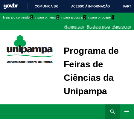
COMUNICA BR
ACESSO À INFORMAÇÃO
PARTI
IR
Ir
Ir
Ir
Ir para o conteúdo
1
Ir para o menu
2
Ir para a busca
3
Ir para o rodapé
4
PARA
para
para
para
O
Alto contraste
Escala de cinza
Mapa do site
CONTEÚDO
conteúdo
menu
menu
superior
lateral
Programa de
Feiras de
Ciências da
Unipampa
Ir
Pesquisar
para
MENU
rodapé
PRINCI