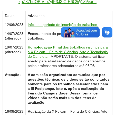
zpZ87hdOBfVlb7ylF3J3lCrE6CWj1Zi/exec
Datas
Atividades
12/06/2023
Início do período de inscrição de trabalhos.
14/07/2023
Encerramento do período de inscrição de
(alterado)
trabalhos.
19/07/2023
Homologação Final
dos trabalhos inscritos para
(alterado)
a X Feican – Feira de Ciências, Arte e Tecnologia
de Candiota.
IMPORTANTE: O sistema vai ficar
aberto para atualização de dados dos trabalhos
pelos professores orientadores até 03/08.
Atenção:
A comissão organizadora comunica que por
questões técnicas os vídeos serão solicitados
somente para os trabalhos selecionados para
a III Fecipampa, isto é, após a realização da
Feira do Campus Bagé. Dessa forma, os
vídeos não serão mais um dos itens de
avaliação.
16/08/2023
Realização da X Feican – Feira de Ciências, Arte