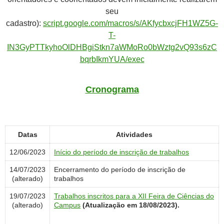
seu
cadastro):
script.google.com/macros/s/AKfycbxcjFH1WZ5G-
T-
IN3GyPTTkyhoOlDHBgiStkn7aWMoRo0bWztg2vQ93s6zC
bqrbIkmYUA/exec
Cronograma
Datas
Atividades
12/06/2023
Início do período de inscrição de trabalhos
14/07/2023
Encerramento do período de inscrição de
(alterado)
trabalhos
19/07/2023
Trabalhos inscritos para a XII Feira de Ciências do
(alterado)
Campus
(Atualização em 18/08/2023).