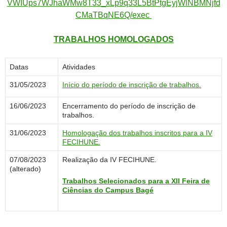
VWIUps7WJhaWMw8T33_xLp9q33L5BtPtgEyjWlNBMNjfd
CMaTBqNE6Q/exec
TRABALHOS HOMOLOGADOS
Datas
Atividades
31/05/2023
Início do período de inscrição de trabalhos.
16/06/2023
Encerramento do período de inscrição de
trabalhos.
31/06/2023
Homologação dos trabalhos inscritos para a IV
FECIHUNE.
07/08/2023
Realização da IV FECIHUNE.
(alterado)
Trabalhos Selecionados para a XII Feira de
Ciências do Campus Bagé