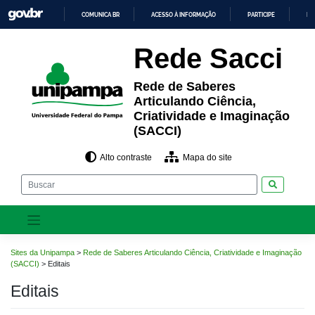
Pular
COMUNICA BR
ACESSO À INFORMAÇÃO
PARTICIPE
LE
para
o
IR
PARA
conteúdo
Rede Sacci
O
CONTEÚDO
Rede de Saberes
Articulando Ciência,
Criatividade e Imaginação
(SACCI)
Alto contraste
Mapa do site
Pesquisar
Sites da Unipampa
>
Rede de Saberes Articulando Ciência, Criatividade e Imaginação
(SACCI)
>
Editais
Editais