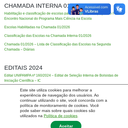
CHAMADA INTERNA 01/2026
Habilitação e classificação de escolas parceiras para participação no I
Encontro Nacional do Programa Mais Ciência na Escola
Escolas Habilitadas na Chamada 01/2026
Classificação das Escolas na Chamada Interna 01/2026
Chamada 01/2026 – Lista de Classificação das Escolas na Segunda
Chamada – Diárias
EDITAIS 2024
Edital UNIPAMPA nº 160/2024 – Edital de Seleção Interna de Bolsistas de
Iniciação Científica – IC
Este site utiliza cookies para melhorar a
experiência de navegação dos usuários. Ao
EDITAIS 2023
continuar utilizando o site, você concorda com a
política de monitoramento de cookies. Você
Edital Unipampa nº 376/2023 – processo seletivo para ingresso na
pode saber mais sobre quais cookies são
Especialização em Ensino de Ciências e Tecnologia
utilizados na
Política de cookies
.
Aceitar