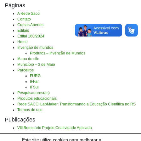
Páginas
A Rede Sacci
Contato
Cursos Abertos
Editais
Edital 160/2024
Home
Invenção de mundos
Produtos – Invenção de Mundos
Mapa do site
Município – 3 de Maio
Parceiros
FURG
IFFar
IFSul
Pesquisadores(as)
Produtos educacionais
Rede SACCI LabMaker: Transformando a Educação Científica no RS
Termos de uso
Publicações
VIII Seminário Projeto Criatividade Aplicada
Categorias
Este site utiliza cookies para melhorar a