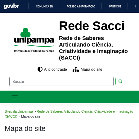
Pular
COMUNICA BR
ACESSO À INFORMAÇÃO
PARTICIPE
LE
para
o
IR
PARA
conteúdo
Rede Sacci
O
CONTEÚDO
Rede de Saberes
Articulando Ciência,
Criatividade e Imaginação
(SACCI)
Alto contraste
Mapa do site
Pesquisar
Sites da Unipampa
>
Rede de Saberes Articulando Ciência, Criatividade e Imaginação
(SACCI)
>
Mapa do site
Mapa do site