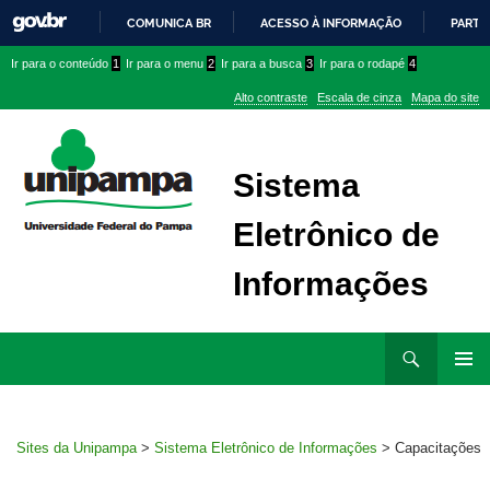
COMUNICA BR
ACESSO À INFORMAÇÃO
PARTI
IR
Ir
Ir
Ir
Ir para o conteúdo
1
Ir para o menu
2
Ir para a busca
3
Ir para o rodapé
4
PARA
para
para
para
O
Alto contraste
Escala de cinza
Mapa do site
CONTEÚDO
conteúdo
menu
menu
superior
lateral
Sistema
Eletrônico de
Informações
Ir
Pesquisar
para
MENU
rodapé
PRINCI
Sites da Unipampa
>
Sistema Eletrônico de Informações
>
Capacitações