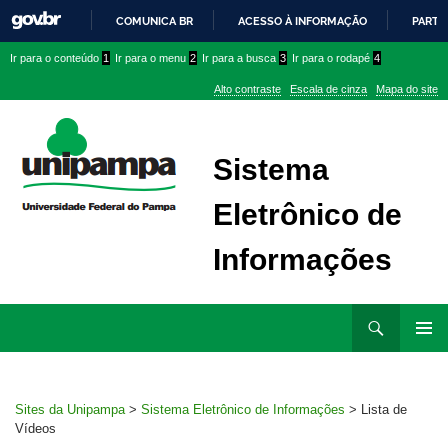
COMUNICA BR
ACESSO À INFORMAÇÃO
PARTI
IR
Ir
Ir
Ir
Ir para o conteúdo
1
Ir para o menu
2
Ir para a busca
3
Ir para o rodapé
4
PARA
para
para
para
O
Alto contraste
Escala de cinza
Mapa do site
CONTEÚDO
conteúdo
menu
menu
superior
lateral
Sistema
Eletrônico de
Informações
Ir
Pesquisar
para
MENU
rodapé
PRINCI
Sites da Unipampa
>
Sistema Eletrônico de Informações
>
Lista de
Vídeos