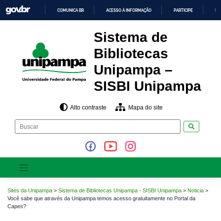
Pular
COMUNICA BR
ACESSO À INFORMAÇÃO
PARTICIPE
LE
para
o
IR
PARA
conteúdo
Sistema de
O
CONTEÚDO
Bibliotecas
Unipampa –
SISBI Unipampa
Alto contraste
Mapa do site
Pesquisar
Sites da Unipampa
>
Sistema de Bibliotecas Unipampa - SISBI Unipampa
>
Noticia
>
Você sabe que através da Unipampa temos acesso gratuitamente no Portal da
Capes?