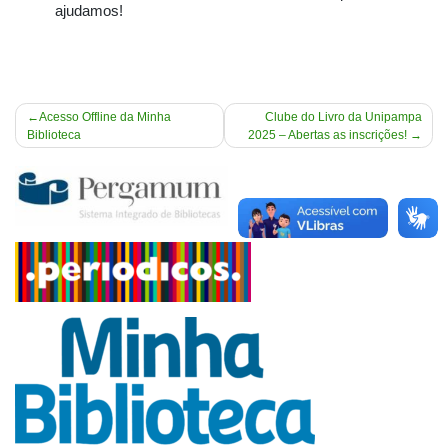
ajudamos!
Navegação
Acesso Offline da Minha
Clube do Livro da Unipampa
Biblioteca
2025 – Abertas as inscrições!
de
Post