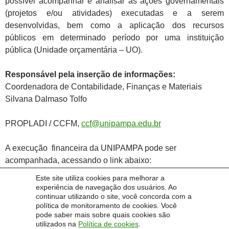
possível acompanhar e analisar as ações governamentais
(projetos e/ou atividades) executadas e a serem
desenvolvidas, bem como a aplicação dos recursos
públicos em determinado período por uma instituição
pública (Unidade orçamentária – UO).
Responsável pela inserção de informações:
Coordenadora de Contabilidade, Finanças e Materiais
Silvana Dalmaso Tolfo
PROPLADI / CCFM,
ccf@unipampa.edu.br
A execução financeira da UNIPAMPA pode ser
acompanhada, acessando o link abaixo:
Este site utiliza cookies para melhorar a
Acompanhamento da Execução Financeira
experiência de navegação dos usuários. Ao
continuar utilizando o site, você concorda com a
política de monitoramento de cookies. Você
pode saber mais sobre quais cookies são
utilizados na
Política de cookies
.