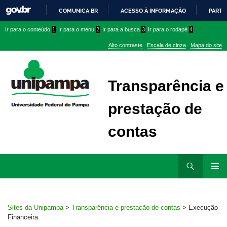
COMUNICA BR
ACESSO À INFORMAÇÃO
PARTI
IR
Ir
Ir
Ir
Ir para o conteúdo
1
Ir para o menu
2
Ir para a busca
3
Ir para o rodapé
4
PARA
para
para
para
O
Alto contraste
Escala de cinza
Mapa do site
CONTEÚDO
conteúdo
menu
menu
superior
lateral
Transparência e
prestação de
contas
Ir
Pesquisar
para
MENU
rodapé
PRINCI
Sites da Unipampa
>
Transparência e prestação de contas
>
Execução
Financeira