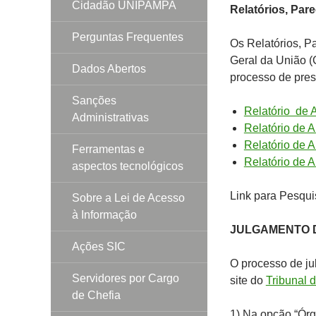
Cidadão UNIPAMPA
Relatórios, Pare
Perguntas Frequentes
Os Relatórios, Pa
Geral da União (
Dados Abertos
processo de pres
Sanções
Relatório de 
Administrativas
Relatório de A
Relatório de A
Ferramentas e
Relatório de A
aspectos tecnológicos
Link para Pesqui
Sobre a Lei de Acesso
à Informação
JULGAMENTO 
Ações SIC
O processo de j
Servidores por Cargo
site do
Tribunal 
de Chefia
1) Na opção “Órg