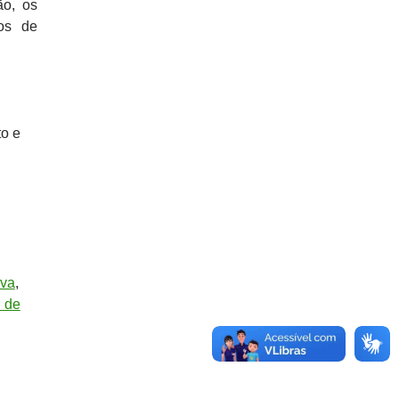
ão, os
sos de
to e
iva
,
l de