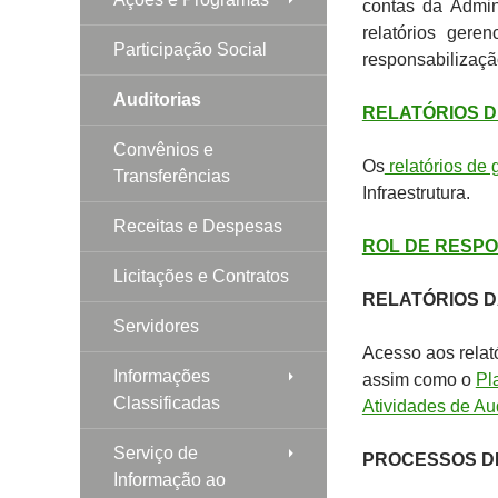
contas da Admin
relatórios gere
Participação Social
responsabilizaç
Auditorias
RELATÓRIOS 
Convênios e
Os
relatórios de 
Transferências
Infraestrutura.
Receitas e Despesas
ROL DE RESP
Licitações e Contratos
RELATÓRIOS D
Servidores
Acesso aos relat
Informações
assim como o
Pl
Classificadas
Atividades de Aud
Serviço de
PROCESSOS D
Informação ao