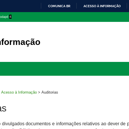
COMUNICA BR
ACESSO À INFORMAÇÃO
IR
 rodapé
4
PARA
O
CONTEÚDO
nformação
Ir
para
rodapé
>
Acesso à Informação
>
Auditorias
as
 divulgados documentos e informações relativos ao dever de p