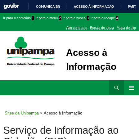
COMUNICA BR
ACESSO À INFORMAÇÃO
PARTI
IR
Ir
Ir
Ir
Ir para o conteúdo
1
Ir para o menu
2
Ir para a busca
3
Ir para o rodapé
4
PARA
para
para
para
O
Alto contraste
Escala de cinza
Mapa do site
CONTEÚDO
conteúdo
menu
menu
superior
lateral
Acesso à
Informação
Ir
Pesquisar
para
MENU
rodapé
PRINCI
Sites da Unipampa
>
Acesso à Informação
Serviço de Informação ao