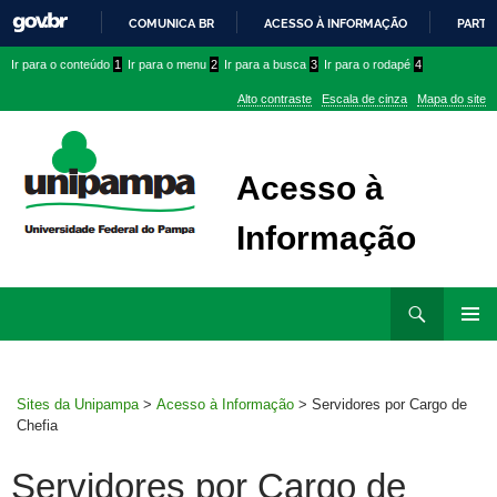
COMUNICA BR
ACESSO À INFORMAÇÃO
PARTI
IR
Ir
Ir
Ir
Ir para o conteúdo
1
Ir para o menu
2
Ir para a busca
3
Ir para o rodapé
4
PARA
para
para
para
O
Alto contraste
Escala de cinza
Mapa do site
CONTEÚDO
conteúdo
menu
menu
superior
lateral
Acesso à
Informação
Ir
Pesquisar
para
MENU
rodapé
PRINCI
Sites da Unipampa
>
Acesso à Informação
>
Servidores por Cargo de
Chefia
Servidores por Cargo de