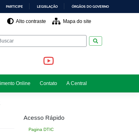
PARTICIPE
LEGISLAÇÃO
ÓRGÃOS DO GOVERNO
Alto contraste
Mapa do site
Pesquisar
imento Online
Contato
A Central
E
Acesso Rápido
Pagina DTIC