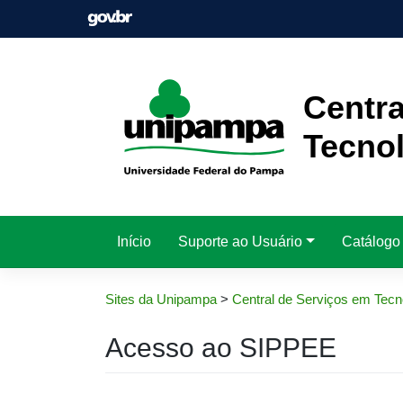
Pular
para
o
conteúdo
Centra
Tecnol
Início
Suporte ao Usuário
Catálogo
Sites da Unipampa
>
Central de Serviços em Tecn
Acesso ao SIPPEE