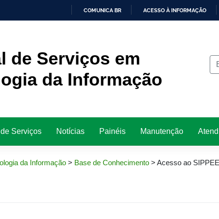
COMUNICA BR
ACESSO À INFORMAÇÃO
IR
PARA
O
CONTEÚDO
l de Serviços em
ogia da Informação
 de Serviços
Notícias
Painéis
Manutenção
Atend
ologia da Informação
>
Base de Conhecimento
>
Acesso ao SIPPE