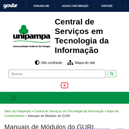
Pular
COMUNICA BR
ACESSO À INFORMAÇÃO
PARTICIPE
LE
para
o
IR
PARA
conteúdo
Central de
O
CONTEÚDO
Serviços em
Tecnologia da
Informação
Alto contraste
Mapa do site
Pesquisar
Sites da Unipampa
>
Central de Serviços em Tecnologia da Informação
>
Base de
Conhecimento
>
Manuais de Módulos do GURI
Manuais de Módulos do GURI