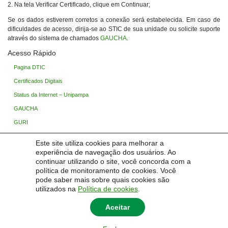
2. Na tela Verificar Certificado, clique em Continuar;
Se os dados estiverem corretos a conexão será estabelecida. Em caso de
dificuldades de acesso, dirija-se ao STIC de sua unidade ou solicite suporte
através do sistema de chamados
GAUCHA
.
Acesso Rápido
Pagina DTIC
Certificados Digitais
Status da Internet – Unipampa
GAUCHA
GURI
Ingresso Unipampa
Este site utiliza cookies para melhorar a
Processo Seletivo
experiência de navegação dos usuários. Ao
continuar utilizando o site, você concorda com a
Base de Conhecimento
política de monitoramento de cookies. Você
TIC Wiki (Restrito)
pode saber mais sobre quais cookies são
utilizados na
Política de cookies
.
Aceitar
© 2026
Central de Serviços em Tecnologia da Informação
|
Universidade Federal do