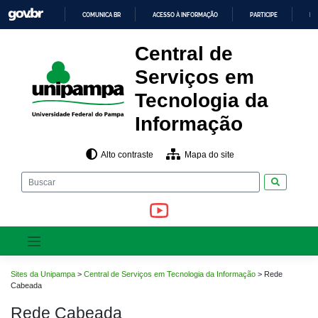
Pular
COMUNICA BR
ACESSO À INFORMAÇÃO
PARTICIPE
LE
para
o
IR
PARA
conteúdo
Central de
O
CONTEÚDO
Serviços em
Tecnologia da
Informação
Alto contraste
Mapa do site
Pesquisar
Sites da Unipampa
>
Central de Serviços em Tecnologia da Informação
>
Rede
Cabeada
Rede Cabeada