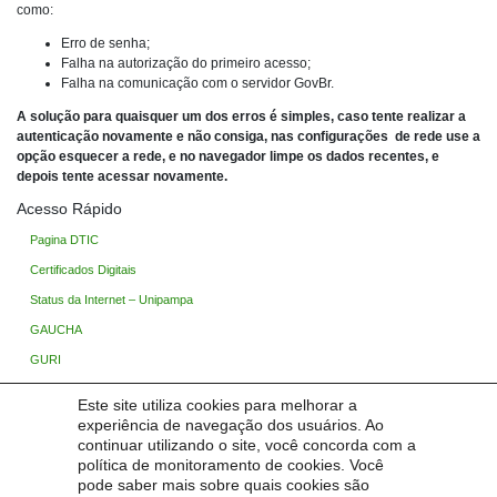
como:
Erro de senha;
Falha na autorização do primeiro acesso;
Falha na comunicação com o servidor GovBr.
A solução para quaisquer um dos erros é simples, caso tente realizar a
autenticação novamente e não consiga, nas configurações de rede use a
opção esquecer a rede, e no navegador limpe os dados recentes, e
depois tente acessar novamente.
Acesso Rápido
Pagina DTIC
Certificados Digitais
Status da Internet – Unipampa
GAUCHA
GURI
Ingresso Unipampa
Este site utiliza cookies para melhorar a
Processo Seletivo
experiência de navegação dos usuários. Ao
continuar utilizando o site, você concorda com a
Base de Conhecimento
política de monitoramento de cookies. Você
TIC Wiki (Restrito)
pode saber mais sobre quais cookies são