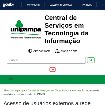
Pular
COMUNICA BR
ACESSO À INFORMAÇÃO
PARTICIPE
LE
para
o
IR
PARA
conteúdo
Central de
O
CONTEÚDO
Serviços em
Tecnologia da
Informação
Alto contraste
Mapa do site
Pesquisar
Sites da Unipampa
>
Central de Serviços em Tecnologia da Informação
>
Acesso de
usuários externos a rede UNIPAMPA
Acesso de usuários externos a rede