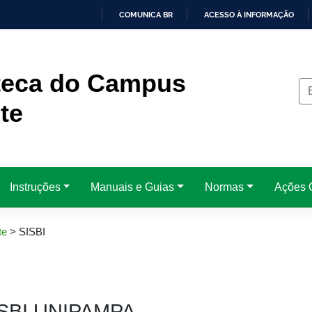
COMUNICA BR
ACESSO À INFORMAÇÃO
IR
PARA
O
CONTEÚDO
oteca do Campus
te
Instruções
Manuais e Guias
Normas
Ações C
te
>
SISBI
ISBI UNIPAMPA