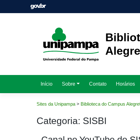
Pular
para
o
conteúdo
Bibli
Alegre
Início
Sobre
Contato
Horários
Sites da Unipampa
>
Biblioteca do Campus Alegre
Categoria:
SISBI
Canal no YouTube do S