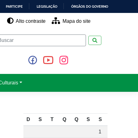
PARTICIPE
LEGISLAÇÃO
ÓRGÃOS DO GOVERNO
Alto contraste
Mapa do site
Pesquisar
ulturais
D
S
T
Q
Q
S
S
1