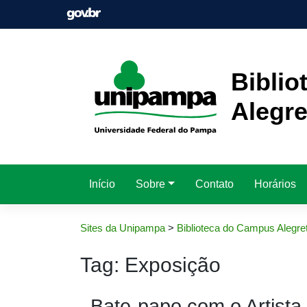
Pular
para
o
conteúdo
Bibli
Alegre
Início
Sobre
Contato
Horários
Sites da Unipampa
>
Biblioteca do Campus Alegre
Tag:
Exposição
Bate-papo com o Artista