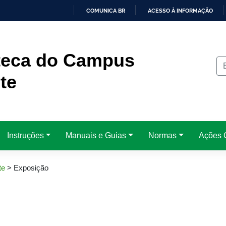
COMUNICA BR
ACESSO À INFORMAÇÃO
IR
PARA
O
CONTEÚDO
oteca do Campus
te
Instruções
Manuais e Guias
Normas
Ações C
te
>
Exposição