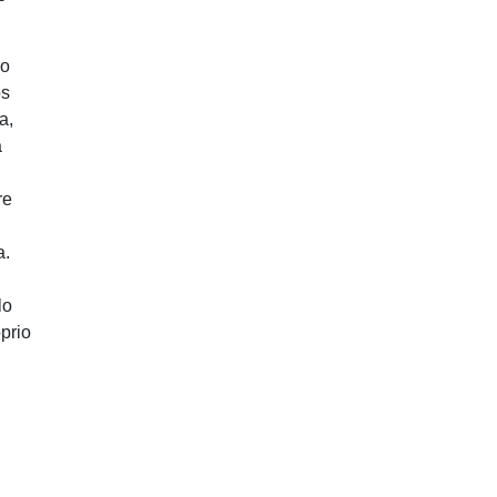
ro
os
a,
a
re
a.
lo
prio