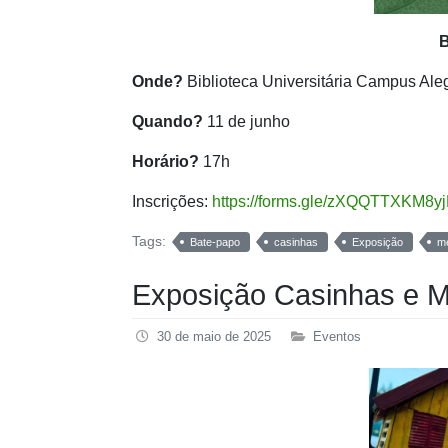
B
Onde?
Biblioteca Universitária Campus Ale
Quando?
11 de junho
Horário?
17h
Inscrições:
https://forms.gle/zXQQTTXKM8
Tags:
Bate-papo
casinhas
Exposição
m
Exposição Casinhas e 
30 de maio de 2025
Eventos