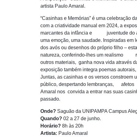
artista Paulo Amaral.
“Casinhas e Memórias” é uma celebração da
com a criatividade manual em 2024, a exp
marcantes da infância e juventude do arti
uma emoção, uma saudade. Inspiradas em
dos avós ou desenhos do próprio filho – est
natureza, conferindo-lhes um realismo rúst
outros materiais, ganha nova vida através 
exposição também integra poemas autorais, 
Juntas, as casinhas e os versos constroem u
público, despertando lembranças, afetos e re
Amaral nos convida a entrar nas suas casin
passado.
Onde?
Saguão da UNIPAMPA Campus Aleg
Quando?
02 a 27 de junho.
Horário?
8h às 20h
Artista:
Paulo Amaral