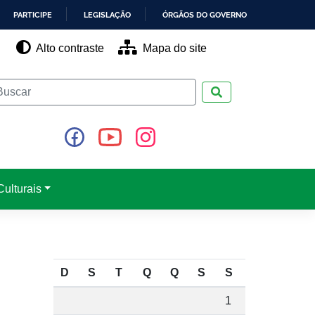
PARTICIPE
LEGISLAÇÃO
ÓRGÃOS DO GOVERNO
Alto contraste
Mapa do site
Pesquisar
ulturais
D
S
T
Q
Q
S
S
1