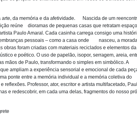
 arte, da memória e da afetividade. Nascida de um reencont
osição reúne dioramas de pequenas casas que retratam espaç
sta Paulo Amaral. Cada casinha carrega consigo uma históri
 lembranças pessoais – como a casa onde nasceu, a morad
as obras foram criadas com materiais reciclados e elementos da
ico e poético. O uso de papelão, isopor, serragem, areia, ent
das mãos de Paulo, transformando o simples em simbólico. A
que ampliam a experiência sensorial e emocional de cada peç
ma ponte entre a memória individual e a memória coletiva do
flexões. Professor, ator, escritor e artista multifacetado, Pau
has e redescobrir, em cada uma delas, fragmentos do nosso pró
rete