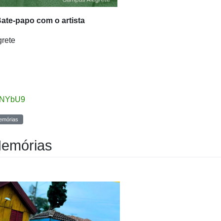
ate-papo com o artista
grete
yjNYbU9
emórias
Memórias