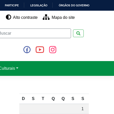
PARTICIPE
LEGISLAÇÃO
ÓRGÃOS DO GOVERNO
Alto contraste
Mapa do site
Pesquisar
ulturais
D
S
T
Q
Q
S
S
1