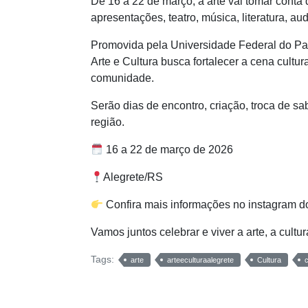
De 16 a 22 de março, a arte vai tomar conta
apresentações, teatro, música, literatura, au
Promovida pela Universidade Federal do Pa
Arte e Cultura busca fortalecer a cena cultura
comunidade.
Serão dias de encontro, criação, troca de s
região.
16 a 22 de março de 2026
Alegrete/RS
Confira mais informações no instagram d
Vamos juntos celebrar e viver a arte, a cultur
Tags:
arte
arteeculturaalegrete
Cultura
c