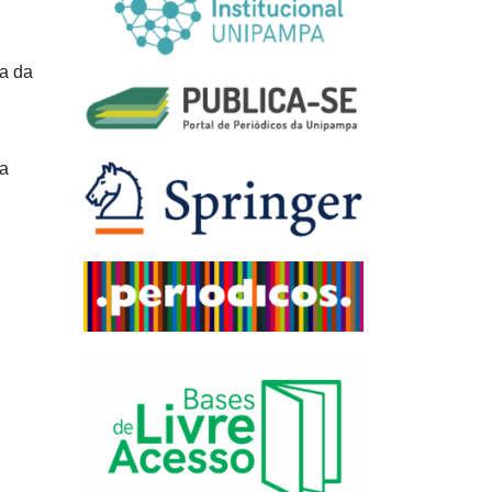
a da
sa