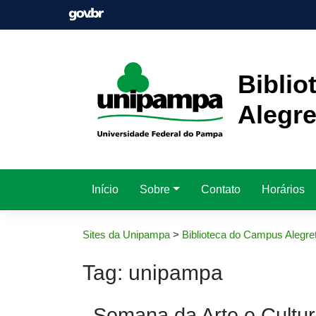
Pular
para
o
conteúdo
Bibli
Alegre
Início
Sobre
Contato
Horários
Sites da Unipampa
>
Biblioteca do Campus Alegre
Tag:
unipampa
Semana da Arte e Cultur