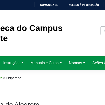
COMUNICA BR
ACESSO À INFORMAÇÃO
IR
PARA
O
CONTEÚDO
oteca do Campus
te
Instruções
Manuais e Guias
Normas
Ações C
te
>
unipampa
a de Alegrete