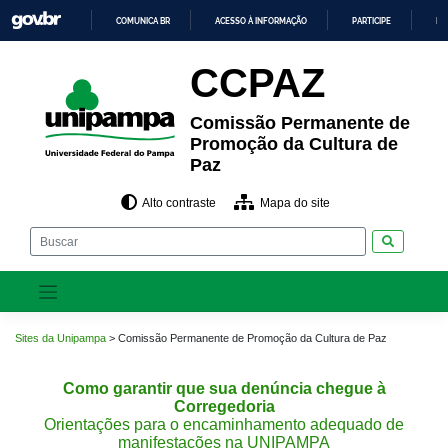
Pular
COMUNICA BR
ACESSO À INFORMAÇÃO
PARTICIPE
LE
para
o
IR
PARA
conteúdo
CCPAZ
O
CONTEÚDO
Comissão Permanente de
Promoção da Cultura de
Paz
Alto contraste
Mapa do site
Pesquisar
Sites da Unipampa
>
Comissão Permanente de Promoção da Cultura de Paz
Como garantir que sua denúncia chegue à
Corregedoria
Orientações para o encaminhamento adequado de
manifestações na UNIPAMPA