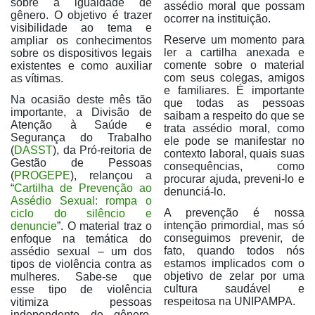
sobre a igualdade de
assédio moral que possam
gênero. O objetivo é trazer
ocorrer na instituição.
visibilidade ao tema e
Reserve um momento para
ampliar os conhecimentos
ler a cartilha anexada e
sobre os dispositivos legais
comente sobre o material
existentes e como auxiliar
com seus colegas, amigos
as vítimas.
e familiares. É importante
Na ocasião deste mês tão
que todas as pessoas
importante, a Divisão de
saibam a respeito do que se
Atenção à Saúde e
trata assédio moral, como
Segurança do Trabalho
ele pode se manifestar no
(
DASST
), da Pró-reitoria de
contexto laboral, quais suas
Gestão de Pessoas
consequências, como
(
PROGEPE
), relançou a
procurar ajuda, preveni-lo e
“
Cartilha de Prevenção ao
denunciá-lo.
Assédio Sexual: rompa o
A prevenção é nossa
ciclo do silêncio e
intenção primordial, mas só
denuncie
”. O material traz o
conseguimos prevenir, de
enfoque na temática do
fato, quando todos nós
assédio sexual – um dos
estamos implicados com o
tipos de violência contra as
objetivo de zelar por uma
mulheres. Sabe-se que
cultura saudável e
esse tipo de violência
respeitosa na UNIPAMPA.
vitimiza pessoas
independente de gênero,