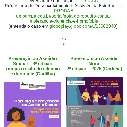
Diversidade e Inclusão –
PROCADI
Pró-reitoria de Desenvolvimento e Assistência Estudantil –
PRODAE
unipampa.edu.br/portal/nota-de-repudio-contra-
intolerancia-violencia-e-homofobia
(entenda o caso em
globoplay.globo.com/v/13662040
).
* *
*
Prevenção ao Assédio
Prevenção ao Assédio
Sexual – 3ª edição
Moral
rompa o ciclo do silêncio
2ª edição – 2025 (Cartilha)
e denuncie (Cartilha)