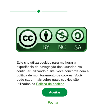
Conteúdo Creative Commons: atribuição dos créditos, uso não-comercial,
Este site utiliza cookies para melhorar a
compartilhável sob a mesma licença.
experiência de navegação dos usuários. Ao
https://sites.unipampa.edu.br/adafi/creative-commons
continuar utilizando o site, você concorda com a
política de monitoramento de cookies. Você
https://creativecommons.org/
pode saber mais sobre quais cookies são
licenses/by-nc-sa/4.0
utilizados na
Política de cookies
.
Aceitar
© 2026
Comissão Permanente de Promoção da Cultura de Paz
|
Universidade Federal do
Fechar
Pampa - Unipampa