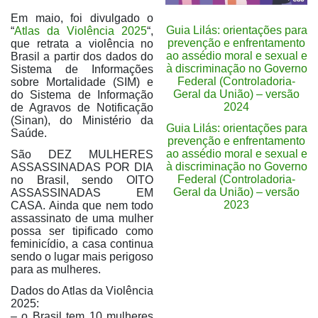
Em maio, foi divulgado o
Guia Lilás: orientações para
“
Atlas da Violência 2025
“,
prevenção e enfrentamento
que retrata a violência no
ao assédio moral e sexual e
Brasil a partir dos dados do
à discriminação no Governo
Sistema de Informações
Federal (Controladoria-
sobre Mortalidade (SIM) e
Geral da União) – versão
do Sistema de Informação
2024
de Agravos de Notificação
(Sinan), do Ministério da
Guia Lilás: orientações para
Saúde.
prevenção e enfrentamento
ao assédio moral e sexual e
São DEZ MULHERES
à discriminação no Governo
ASSASSINADAS POR DIA
Federal (Controladoria-
no Brasil, sendo OITO
Geral da União) – versão
ASSASSINADAS EM
2023
CASA. Ainda que nem todo
assassinato de uma mulher
possa ser tipificado como
feminicídio, a casa continua
sendo o lugar mais perigoso
para as mulheres.
Dados do Atlas da Violência
2025:
– o Brasil tem 10 mulheres