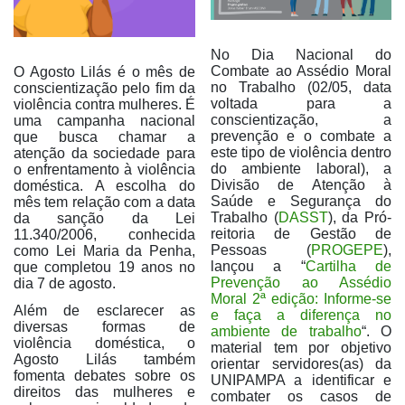
No Dia Nacional do
Combate ao Assédio Moral
O Agosto Lilás é o mês de
no Trabalho (02/05, data
conscientização pelo fim da
voltada para a
violência contra mulheres. É
conscientização, a
uma campanha nacional
prevenção e o combate a
que busca chamar a
este tipo de violência dentro
atenção da sociedade para
do ambiente laboral), a
o enfrentamento à violência
Divisão de Atenção à
doméstica. A escolha do
Saúde e Segurança do
mês tem relação com a data
Trabalho (
DASST
), da Pró-
da sanção da Lei
reitoria de Gestão de
11.340/2006, conhecida
Pessoas (
PROGEPE
),
como Lei Maria da Penha,
lançou a “
Cartilha de
que completou 19 anos no
Prevenção ao Assédio
dia 7 de agosto.
Moral 2ª edição: Informe-se
Além de esclarecer as
e faça a diferença no
diversas formas de
ambiente de trabalho
“. O
violência doméstica, o
material tem por objetivo
Agosto Lilás também
orientar servidores(as) da
fomenta debates sobre os
UNIPAMPA a identificar e
direitos das mulheres e
combater os casos de