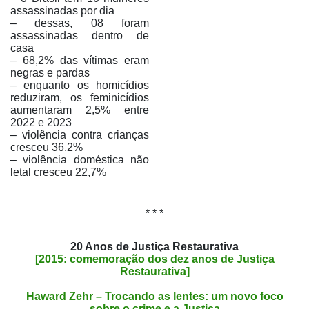
assassinadas por dia
– dessas, 08 foram
assassinadas dentro de
casa
– 68,2% das vítimas eram
negras e pardas
– enquanto os homicídios
reduziram, os feminicídios
aumentaram 2,5% entre
2022 e 2023
– violência contra crianças
cresceu 36,2%
– violência doméstica não
letal cresceu 22,7%
* * *
20 Anos de Justiça Restaurativa
[2015: comemoração dos dez anos de Justiça
Restaurativa]
Haward Zehr – Trocando as lentes: um novo foco
sobre o crime e a Justiça