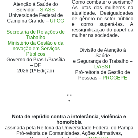
Como combater o sexismo?
Atenção à Saúde do
As lutas das mulheres na
Servidor –
SIASS
atualidade. Desigualdades
Universidade Federal de
de gênero no setor público
Campina Grande –
UFCG
e como superá-las. A
ressignificação do papel da
Secretaria de Relações de
mulher na sociedade.
Trabalho
Ministério da Gestão e da
Inovação em Serviços
Divisão de Atenção à
Públicos
Saúde
Governo do Brasil /Brasília
e Segurança do Trabalho –
– DF
DASST
2026 (1ª Edição)
Pró-reitoria de Gestão de
Pessoas –
PROGEPE
* *
*
Nota de repúdio contra a intolerância, violência e
homofobia
assinada pela Reitoria da Universidade Federal do Pampa
Pró-reitoria de Comunidades, Ações Afirmativas,