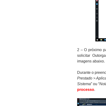
2 – O próximo p
solicitar Outor
imagens abaixo.
Durante o preenc
Prestado > Aplic
Sistema
” ou “
Nota
processo
.