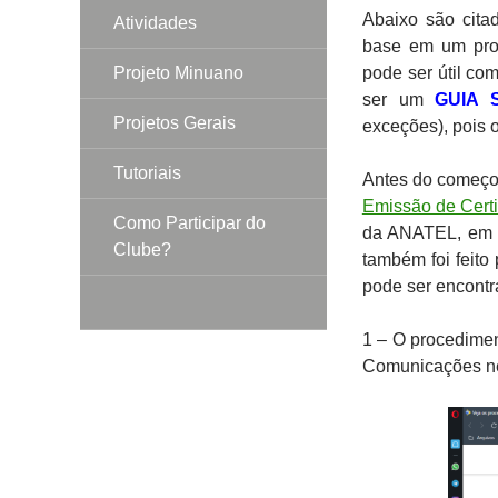
Abaixo são cit
Atividades
base em um pro
Projeto Minuano
pode ser útil co
ser um
GUIA 
Projetos Gerais
exceções), pois 
Tutoriais
Antes do começo 
Emissão de Certi
Como Participar do
da ANATEL, em B
Clube?
também foi feito
pode ser encont
1 – O procedimen
Comunicações 