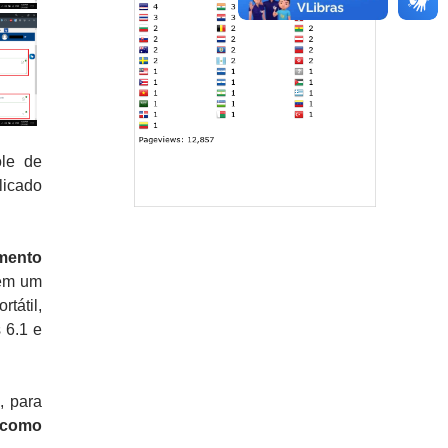
le de
licado
mento
tem um
tátil,
 6.1 e
, para
 como