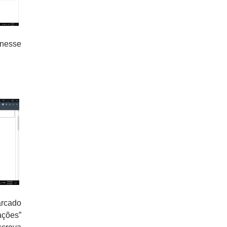
 nesse
arcado
ações”