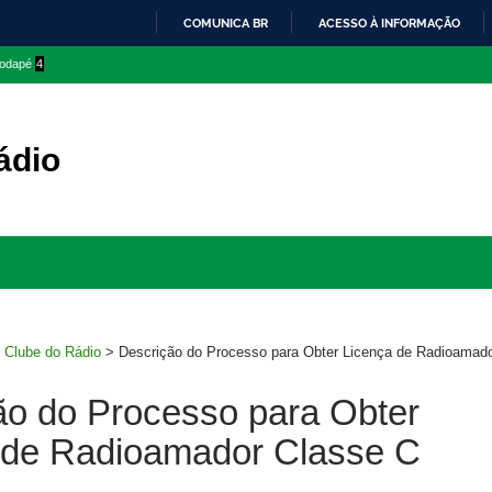
COMUNICA BR
ACESSO À INFORMAÇÃO
IR
 rodapé
4
PARA
O
CONTEÚDO
ádio
Ir
para
rodapé
>
Clube do Rádio
>
Descrição do Processo para Obter Licença de Radioamad
ão do Processo para Obter
 de Radioamador Classe C