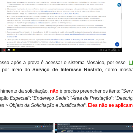
asso após a prova é acessar o sistema Mosaico, por esse
L
ga por meio do
Serviço de Interesse Restrito
, como mostr
himento da solicitação,
não
é preciso preencher os itens: “
Serv
ação Especial
“; “
Endereço Sede
“; “
Área de Prestação
“; “
Descriç
s > Objeto da Solicitação e Justificativa
“.
Eles não se aplicam