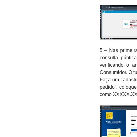
5 – Nas primeir
consulta públic
verificando o 
Consumidor. O tu
Faça um cadast
pedido”, coloqu
como XXXXX.X