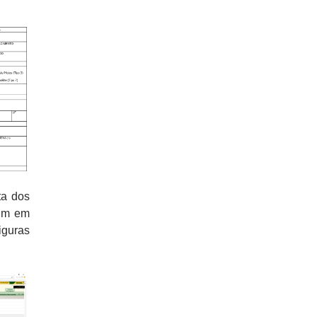
ta dos
um em
figuras