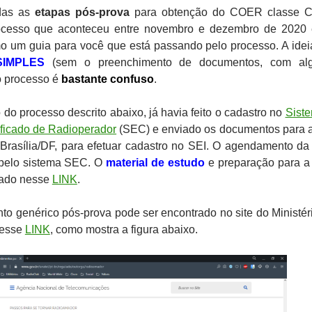
adas as
etapas pós-prova
para obtenção do COER classe C
cesso que aconteceu entre novembro e dezembro de 2020 
mo um guia para você que está passando pelo processo. A idei
SIMPLES
(sem o preenchimento de documentos, com al
o processo é
bastante confuso
.
do processo descrito abaixo, já havia feito o cadastro no
Sist
ficado de Radioperador
(SEC) e enviado os documentos para 
rasília/DF, para efetuar cadastro no SEI. O agendamento da
 pelo sistema SEC. O
material de estudo
e preparação para a
rado nesse
LINK
.
to genérico pós-prova pode ser encontrado no site do Ministér
nesse
LINK
, como mostra a figura abaixo.