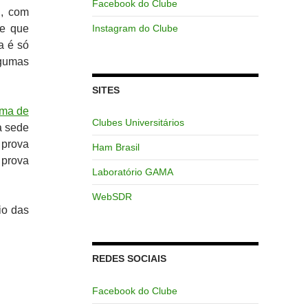
Facebook do Clube
, com
e que
Instagram do Clube
a é só
gumas
SITES
ema de
Clubes Universitários
a sede
 prova
Ham Brasil
 prova
Laboratório GAMA
WebSDR
io das
REDES SOCIAIS
Facebook do Clube