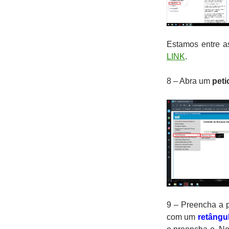
Estamos entre a
LINK
.
8 – Abra um
pet
9 – Preencha a p
com um
retângu