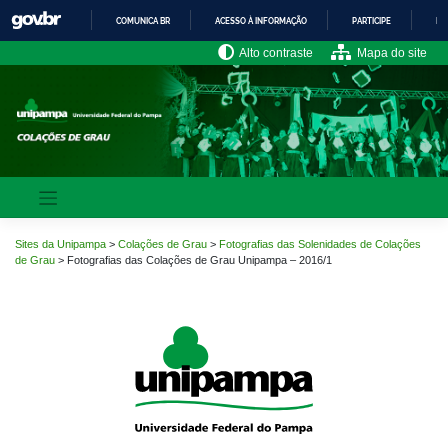
Pular
COMUNICA BR
ACESSO À INFORMAÇÃO
PARTICIPE
LE
para
o
IR
Alto contraste
Mapa do site
PARA
conteúdo
O
CONTEÚDO
Sites da Unipampa
>
Colações de Grau
>
Fotografias das Solenidades de Colações
de Grau
>
Fotografias das Colações de Grau Unipampa – 2016/1