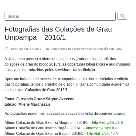
Pesquis
Fotografias das Colações de Grau
Unipampa – 2016/1
30 de janeiro de 2017
Fotografias das Solenidades de Colações de Grau
A Unipampa passou a oferecer aos alunos graduandos, a partir das
colações de grau do bloco 2016/1, as coberturas fotográficas e audiovisuais
dos eventos produzidas pelos servidores da instituição.
Após um trabalho de meses de acompanhamento das cerimônias e edição
das fotografias, temos o orgulho de disponibilizar a comunidade acadêmica
as fotos das Colações de Grau 2016/1.
Fotos: Fernando Cruz e Sáryon Azevedo
Edição: Milene Marchezan
As fotografias podem ser acessadas através dos links disponíveis abaixo:
Álbum Colação de Grau Externa Alegrete – 2016/1 –
http://bit.ly/2kbsSr8
Álbum Colação de Grau Interna Bagé – 2016/1 –
http://bit.ly/2kbiUGs
Álbum Colação de Grau Externa Bagé – 2016/1 –
http://bit.ly/2ku40rV