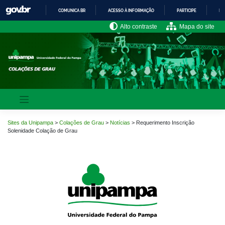
Pular
COMUNICA BR
ACESSO À INFORMAÇÃO
PARTICIPE
LE
para
o
IR
Alto contraste
Mapa do site
PARA
conteúdo
O
CONTEÚDO
Sites da Unipampa
>
Colações de Grau
>
Notícias
>
Requerimento Inscrição
Solenidade Colação de Grau