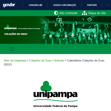
Pular
COMUNICA BR
ACESSO À INFORMAÇÃO
PARTICIPE
LE
para
o
IR
Alto contraste
Mapa do site
PARA
conteúdo
O
CONTEÚDO
Sites da Unipampa
>
Colações de Grau
>
Notícias
>
Calendários Colações de Grau
2022/1