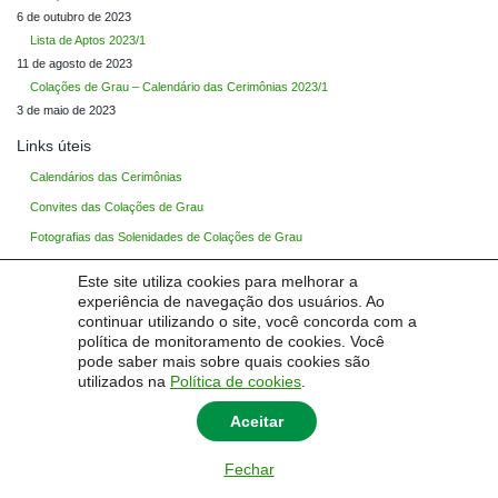
6 de outubro de 2023
Lista de Aptos 2023/1
11 de agosto de 2023
Colações de Grau – Calendário das Cerimônias 2023/1
3 de maio de 2023
Links úteis
Calendários das Cerimônias
Convites das Colações de Grau
Fotografias das Solenidades de Colações de Grau
Lista de Aptos a Colar Grau
Este site utiliza cookies para melhorar a
Notícias
experiência de navegação dos usuários. Ao
continuar utilizando o site, você concorda com a
política de monitoramento de cookies. Você
pode saber mais sobre quais cookies são
utilizados na
Política de cookies
.
Contatos:
cerimônias – colacoesdegrau@unipampa.edu.br
Aceitar
diplomação – nuderd@unipampa.edu.br
Fechar
© 2026
Colações de Grau
|
Universidade Federal do Pampa - Unipampa