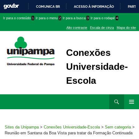
COMUNICA BR
ACESSO À INFORMAÇÃO
PARTI
IR
Ir
Ir
Ir
Ir para o conteúdo
1
Ir para o menu
2
Ir para a busca
3
Ir para o rodapé
4
PARA
para
para
para
O
Alto contraste
Escala de cinza
Mapa do site
CONTEÚDO
conteúdo
menu
menu
superior
lateral
Conexões
Universidade-
Escola
Ir
Pesquisar
para
MENU
rodapé
PRINCI
Sites da Unipampa
>
Conexões Universidade-Escola
>
Sem categoria
>
Reunião em Santana da Boa Vista para tratar da Formação Continuada