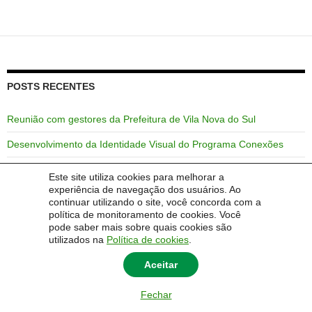
POSTS RECENTES
Reunião com gestores da Prefeitura de Vila Nova do Sul
Desenvolvimento da Identidade Visual do Programa Conexões
I Fórum de Formação Continuada do Programa Conexões
Este site utiliza cookies para melhorar a
experiência de navegação dos usuários. Ao
Reunião em Santana da Boa Vista para tratar da Formação
continuar utilizando o site, você concorda com a
Continuada
política de monitoramento de cookies. Você
pode saber mais sobre quais cookies são
Primeira reunião de trabalho com os Municípios abrangentes
utilizados na
Política de cookies
.
Aceitar
Fechar
© 2014 Universidade Federal do Pampa - UNIPAMPA