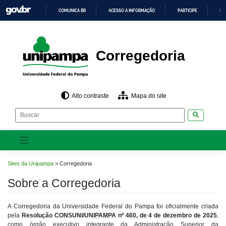
Pular
COMUNICA BR
ACESSO À INFORMAÇÃO
PARTICIPE
LE
para
o
IR
PARA
conteúdo
O
CONTEÚDO
Corregedoria
Alto contraste
Mapa do site
Pesquisar
Sites da Unipampa
>
Corregedoria
Sobre a Corregedoria
A Corregedoria da Universidade Federal do Pampa foi oficialmente criada
pela
Resolução CONSUNI/UNIPAMPA nº 460, de 4 de dezembro de 2025
,
como órgão executivo integrante da Administração Superior da