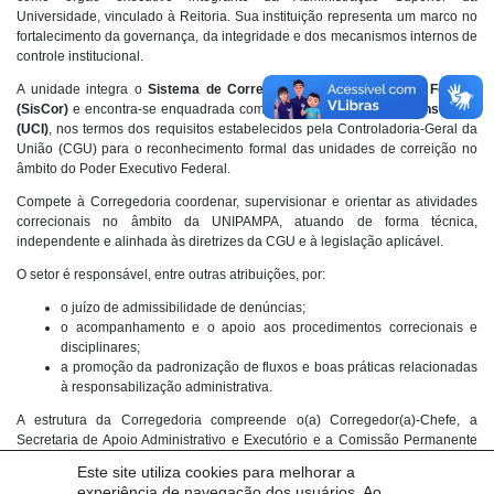
Universidade, vinculado à Reitoria. Sua instituição representa um marco no
fortalecimento da governança, da integridade e dos mecanismos internos de
controle institucional.
A unidade integra o
Sistema de Correição do Poder Executivo Federal
(SisCor)
e encontra-se enquadrada como
Unidade de Correição Instituída
(UCI)
, nos termos dos requisitos estabelecidos pela Controladoria-Geral da
União (CGU) para o reconhecimento formal das unidades de correição no
âmbito do Poder Executivo Federal.
Compete à Corregedoria coordenar, supervisionar e orientar as atividades
correcionais no âmbito da UNIPAMPA, atuando de forma técnica,
independente e alinhada às diretrizes da CGU e à legislação aplicável.
O setor é responsável, entre outras atribuições, por:
o juízo de admissibilidade de denúncias;
o acompanhamento e o apoio aos procedimentos correcionais e
disciplinares;
a promoção da padronização de fluxos e boas práticas relacionadas
à responsabilização administrativa.
A estrutura da Corregedoria compreende o(a) Corregedor(a)-Chefe, a
Secretaria de Apoio Administrativo e Executório e a Comissão Permanente
de Apoio à Atividade Correcional, assegurando suporte técnico e
Este site utiliza cookies para melhorar a
administrativo adequado ao desempenho das funções institucionais do
experiência de navegação dos usuários. Ao