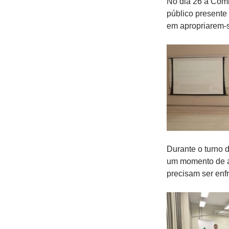
No dia 26 a Comi
público presente
em apropriarem-s
Durante o turno 
um momento de a
precisam ser enf