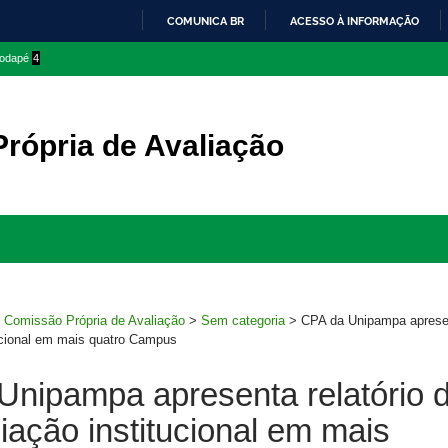
COMUNICA BR
ACESSO À INFORMAÇÃO
IR
 rodapé
4
PARA
O
CONTEÚDO
rópria de Avaliação
Ir
para
rodapé
>
Comissão Própria de Avaliação
>
Sem categoria
>
CPA da Unipampa apresen
tucional em mais quatro Campus
Unipampa apresenta relatório 
iação institucional em mais