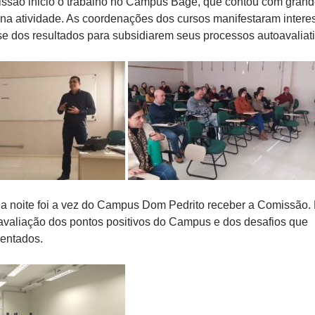
ssão inicio o trabalho no Campus Bagé, que contou com gran
 na atividade. As coordenações dos cursos manifestaram intere
e dos resultados para subsidiarem seus processos autoavaliati
da noite foi a vez do Campus Dom Pedrito receber a Comissão. 
valiação dos pontos positivos do Campus e dos desafios que
rentados.