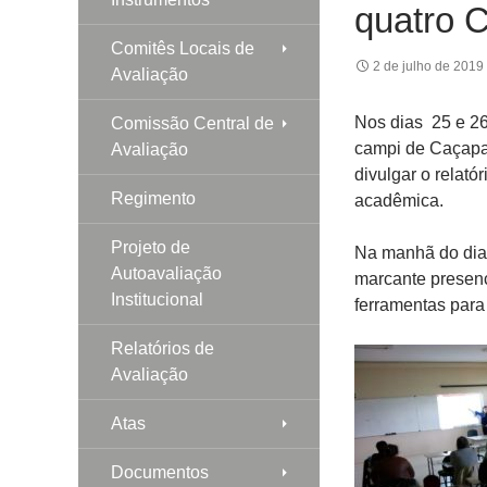
quatro 
Comitês Locais de
2 de julho de 2019
Avaliação
Nos dias 25 e 26
Comissão Central de
campi de Caçapav
Avaliação
divulgar o relató
Regimento
acadêmica.
Projeto de
Na manhã do dia
Autoavaliação
marcante presen
Institucional
ferramentas para
Relatórios de
Avaliação
Atas
Documentos