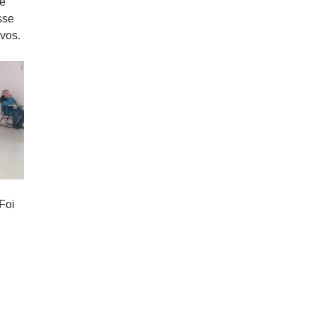
de
sse
vos.
Foi