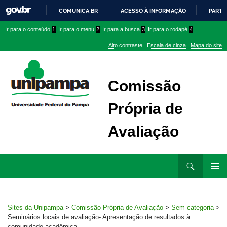
COMUNICA BR
ACESSO À INFORMAÇÃO
PARTI
IR
Ir
Ir
Ir
Ir para o conteúdo
1
Ir para o menu
2
Ir para a busca
3
Ir para o rodapé
4
PARA
para
para
para
O
Alto contraste
Escala de cinza
Mapa do site
CONTEÚDO
conteúdo
menu
menu
superior
lateral
Comissão
Própria de
Avaliação
Ir
Pesquisar
para
MENU
rodapé
PRINCI
Sites da Unipampa
>
Comissão Própria de Avaliação
>
Sem categoria
>
Seminários locais de avaliação- Apresentação de resultados à
comunidade acadêmica