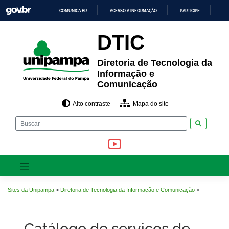
Pular
COMUNICA BR
ACESSO À INFORMAÇÃO
PARTICIPE
LE
para
o
IR
PARA
conteúdo
DTIC
O
CONTEÚDO
Diretoria de Tecnologia da
Informação e
Comunicação
Alto contraste
Mapa do site
Pesquisar
Sites da Unipampa
>
Diretoria de Tecnologia da Informação e Comunicação
>