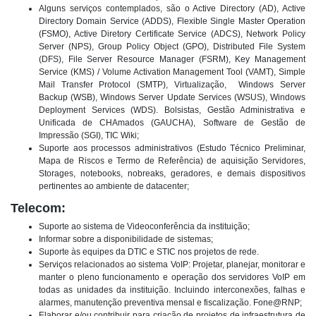
Alguns serviços contemplados, são o Active Directory (AD), Active
Directory Domain Service (ADDS), Flexible Single Master Operation
(FSMO), Active Diretory Certificate Service (ADCS), Network Policy
Server (NPS), Group Policy Object (GPO), Distributed File System
(DFS), File Server Resource Manager (FSRM), Key Management
Service (KMS) / Volume Activation Management Tool (VAMT), Simple
Mail Transfer Protocol (SMTP), Virtualização, Windows Server
Backup (WSB), Windows Server Update Services (WSUS), Windows
Deployment Services (WDS). Bolsistas, Gestão Administrativa e
Unificada de CHAmados (GAUCHA), Software de Gestão de
Impressão (SGI), TIC Wiki;
Suporte aos processos administrativos (Estudo Técnico Preliminar,
Mapa de Riscos e Termo de Referência) de aquisição Servidores,
Storages, notebooks, nobreaks, geradores, e demais dispositivos
pertinentes ao ambiente de datacenter;
Telecom:
Suporte ao sistema de Videoconferência da instituição;
Informar sobre a disponibilidade de sistemas;
Suporte às equipes da DTIC e STIC nos projetos de rede.
Serviços relacionados ao sistema VoIP: Projetar, planejar, monitorar e
manter o pleno funcionamento e operação dos servidores VoIP em
todas as unidades da instituição. Incluindo interconexões, falhas e
alarmes, manutenção preventiva mensal e fiscalização. Fone@RNP;
Elaborar e/ou contribuir para criação de projetos de infraestrutura de