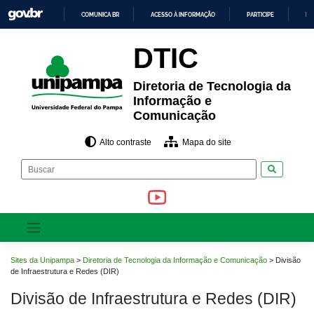
Pular
COMUNICA BR
ACESSO À INFORMAÇÃO
PARTICIPE
LE
para
o
IR
PARA
conteúdo
DTIC
O
CONTEÚDO
Diretoria de Tecnologia da
Informação e
Comunicação
Alto contraste
Mapa do site
Pesquisar
Sites da Unipampa
>
Diretoria de Tecnologia da Informação e Comunicação
>
Divisão
de Infraestrutura e Redes (DIR)
Divisão de Infraestrutura e Redes (DIR)