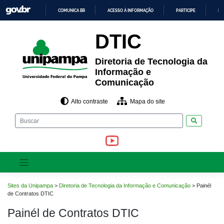
Pular
COMUNICA BR
ACESSO À INFORMAÇÃO
PARTICIPE
LE
para
o
IR
PARA
conteúdo
DTIC
O
CONTEÚDO
Diretoria de Tecnologia da
Informação e
Comunicação
Alto contraste
Mapa do site
Pesquisar
Sites da Unipampa
>
Diretoria de Tecnologia da Informação e Comunicação
>
Painél
de Contratos DTIC
Painél de Contratos DTIC