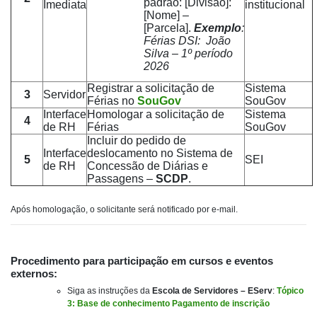
padrão: [Divisão]:
Imediata
institucional
[Nome] –
[Parcela].
Exemplo
:
Férias DSI: João
Silva – 1º período
2026
Registrar a solicitação de
Sistema
3
Servidor
Férias no
SouGov
SouGov
Interface
Homologar a solicitação de
Sistema
4
de RH
Férias
SouGov
Incluir do pedido de
Interface
deslocamento no Sistema de
5
SEI
de RH
Concessão de Diárias e
Passagens –
SCDP
.
Após homologação, o solicitante será notificado por e-mail.
Procedimento para participação em cursos e eventos
externos:
Siga as instruções da
Escola de Servidores – EServ
:
Tópico
3: Base de conhecimento Pagamento de inscrição