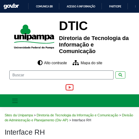
Pular
COMUNICA BR
ACESSO À INFORMAÇÃO
PARTICIPE
LE
para
o
IR
PARA
conteúdo
DTIC
O
CONTEÚDO
Diretoria de Tecnologia da
Informação e
Comunicação
Alto contraste
Mapa do site
Pesquisar
Sites da Unipampa
>
Diretoria de Tecnologia da Informação e Comunicação
>
Divisão
de Administração e Planejamento (Div-AP)
>
Interface RH
Interface RH