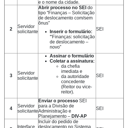
e o nome da cidade.
Abrir processo no SEI
do
tipo “Finanças – Solicitação
de deslocamento com/sem
ônus”
Servidor
2
SEI
solicitante
Inserir o formulário:
“
Finanças: solicitação
de deslocamento –
novo”
Assinar o formulário
Coletar a assinatura:
da chefia
imediata e
Servidor
3
SEI
da autoridade
solicitante
concedente
(Reitor ou vice-
reitor).
Enviar o processo
SEI
Servidor
para a Divisão de
4
SEI
solicitante
Administração e
Planejamento –
DIV-AP
Incluir do pedido de
Interface
deslocamento no Sistema