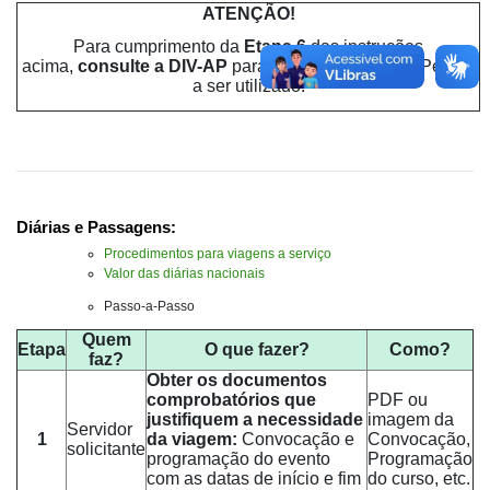
ATENÇÃO!
Para cumprimento da
Etapa 6
das instruções
acima,
consulte a DIV-AP
para obter o Número de Pedido
a ser utilizado.
Diárias e Passagens:
Procedimentos para viagens a serviço
Valor das diárias nacionais
Passo-a-Passo
Quem
Etapa
O que fazer?
Como?
faz?
Obter os documentos
comprobatórios que
PDF ou
justifiquem a necessidade
imagem da
Servidor
1
da viagem:
Convocação e
Convocação,
solicitante
programação do evento
Programação
com as datas de início e fim
do curso, etc.