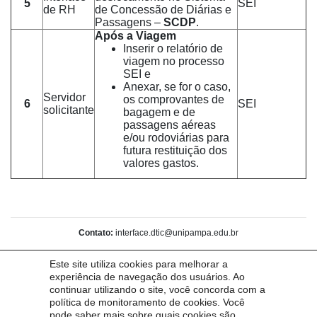
5
SEI
de RH
de Concessão de Diárias e
Passagens –
SCDP
.
Após a Viagem
Inserir o relatório de
viagem no processo
SEI e
Anexar, se for o caso,
Servidor
os comprovantes de
6
SEI
solicitante
bagagem e de
passagens aéreas
e/ou rodoviárias para
futura restituição dos
valores gastos.
Contato:
interface.dtic@unipampa.edu.br
Acesso Rapido
Este site utiliza cookies para melhorar a
Comitê de Governança Digital
experiência de navegação dos usuários. Ao
continuar utilizando o site, você concorda com a
Base de Conhecimento
política de monitoramento de cookies. Você
GAUCHA
pode saber mais sobre quais cookies são