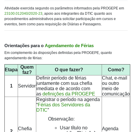
Atividade exercida segundo os parâmetros informados pela PROGEPE em
23100.012040/2020-23
, apoio aos integrantes da DTIC quanto aos
procedimentos administrativos para solicitar participação em cursos e
eventos, bem como para requisição de Diárias e Passagens.
Orientações para o
Agendamento de Férias
Em complemento às disposições definidas pela PROGEPE, quanto
agendamento de férias:
Quem
Etapa
O que fazer?
Como?
faz?
Definir período de férias
Chat, e-mail
juntamente com sua chefia
ou outro
1
Servidor
imediata e de acordo com
meio de
as
definições da PROGEPE
comunicação
Registrar o período na agenda
“
Férias dos Servidores da
DTIC
”
Observação:
Usar título no
Chefia
Agenda
2