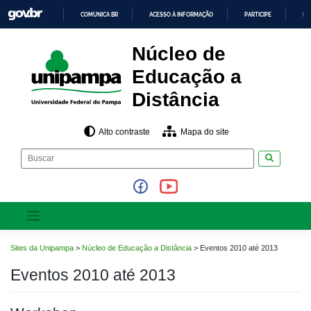
Pular
COMUNICA BR
ACESSO À INFORMAÇÃO
PARTICIPE
LE
para
o
IR
PARA
conteúdo
Núcleo de
O
CONTEÚDO
Educação a
Distância
Alto contraste
Mapa do site
Pesquisar
Sites da Unipampa
>
Núcleo de Educação a Distância
>
Eventos 2010 até 2013
Eventos 2010 até 2013