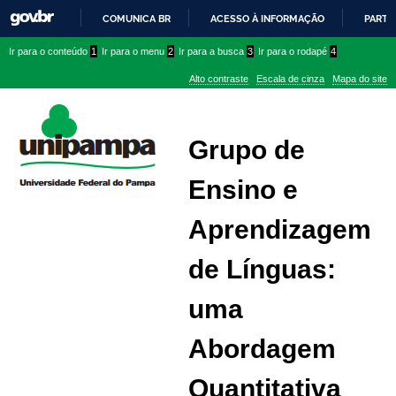
COMUNICA BR
ACESSO À INFORMAÇÃO
PARTI
IR
Ir
Ir
Ir
Ir para o conteúdo
1
Ir para o menu
2
Ir para a busca
3
Ir para o rodapé
4
PARA
para
para
para
O
Alto contraste
Escala de cinza
Mapa do site
CONTEÚDO
conteúdo
menu
menu
superior
lateral
Grupo de
Ensino e
Aprendizagem
de Línguas:
uma
Abordagem
Quantitativa