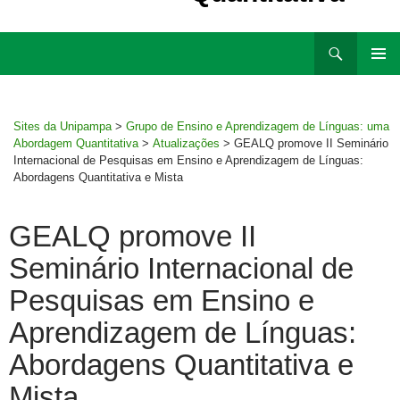
Ir
Pesquisar
para
MENU
rodapé
PRINCI
Sites da Unipampa
>
Grupo de Ensino e Aprendizagem de Línguas: uma
Abordagem Quantitativa
>
Atualizações
>
GEALQ promove II Seminário
Internacional de Pesquisas em Ensino e Aprendizagem de Línguas:
Abordagens Quantitativa e Mista
GEALQ promove II
Seminário Internacional de
Pesquisas em Ensino e
Aprendizagem de Línguas:
Abordagens Quantitativa e
Mista