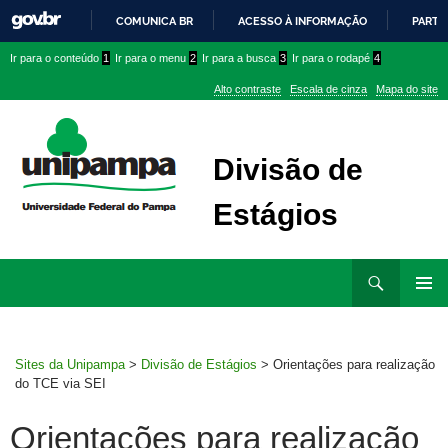
COMUNICA BR
ACESSO À INFORMAÇÃO
PARTI
IR
Ir
Ir
Ir
Ir para o conteúdo
1
Ir para o menu
2
Ir para a busca
3
Ir para o rodapé
4
PARA
para
para
para
O
Alto contraste
Escala de cinza
Mapa do site
CONTEÚDO
conteúdo
menu
menu
superior
lateral
Divisão de
Estágios
Ir
Pesquisar
para
MENU
rodapé
PRINCI
Sites da Unipampa
>
Divisão de Estágios
>
Orientações para realização
do TCE via SEI
Orientações para realização