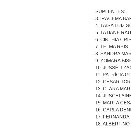
SUPLENTES:
3. IRACEMA BA
4. TAISA LUIZ
5. TATIANE RA
6. CINTHIA C
7. TELMA REIS
8. SANDRA MAR
9. YOMARA BIS
10. JUSSÉLI Z
11. PATRÍCIA 
12. CÉSAR TOR
13. CLARA MA
14. JUSCELAI
15. MARTA CES
16. CARLA DEN
17. FERNANDA
18. ALBERTINO