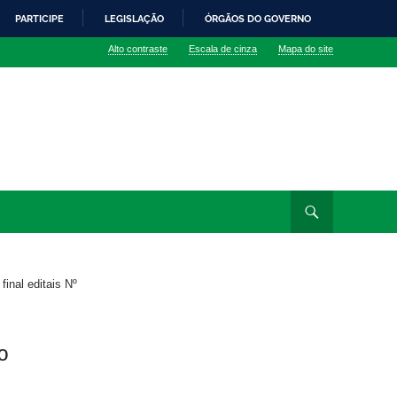
PARTICIPE
LEGISLAÇÃO
ÓRGÃOS DO GOVERNO
Alto contraste
Escala de cinza
Mapa do site
final editais Nº
º