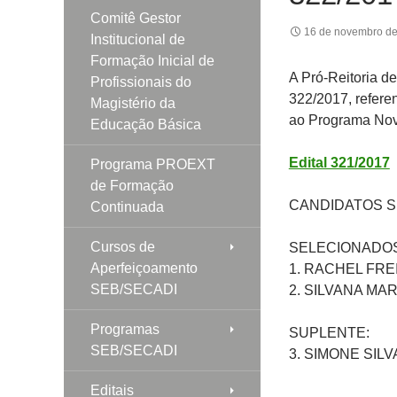
Comitê Gestor
16 de novembro d
Institucional de
Formação Inicial de
A Pró-Reitoria de
Profissionais do
322/2017, refere
Magistério da
ao Programa Nov
Educação Básica
Edital 321/2017
Programa PROEXT
de Formação
CANDIDATOS S
Continuada
Cursos de
SELECIONADOS
Aperfeiçoamento
1. RACHEL FRE
SEB/SECADI
2. SILVANA MA
Programas
SUPLENTE:
SEB/SECADI
3. SIMONE SIL
Editais