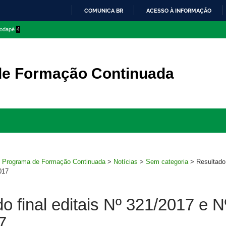
COMUNICA BR
ACESSO À INFORMAÇÃO
IR
 rodapé
4
PARA
O
CONTEÚDO
de Formação Continuada
Ir
para
rodapé
>
Programa de Formação Continuada
>
Notícias
>
Sem categoria
>
Resultado 
017
o final editais Nº 321/2017 e N
7