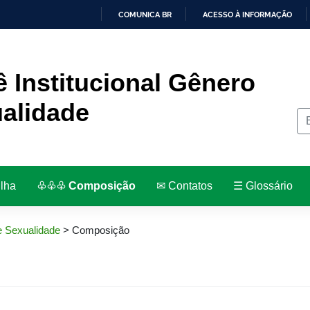
COMUNICA BR
ACESSO À INFORMAÇÃO
IR
PARA
O
CONTEÚDO
 Institucional Gênero
alidade
ilha
♧♧♧ Composição
✉︎ Contatos
☰ Glossário
e Sexualidade
>
Composição