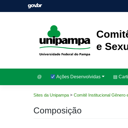
Pular
para
o
conteúdo
Comitê
e Sexu
@
Ações Desenvolvidas
▤ Cart
Sites da Unipampa
>
Comitê Institucional Gênero 
Composição