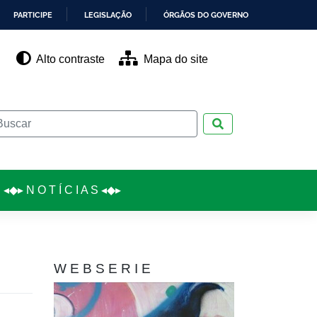
PARTICIPE
LEGISLAÇÃO
ÓRGÃOS DO GOVERNO
Alto contraste
Mapa do site
Pesquisar
◂◆▸ N O T Í C I A S ◂◆▸
W E B S E R I E