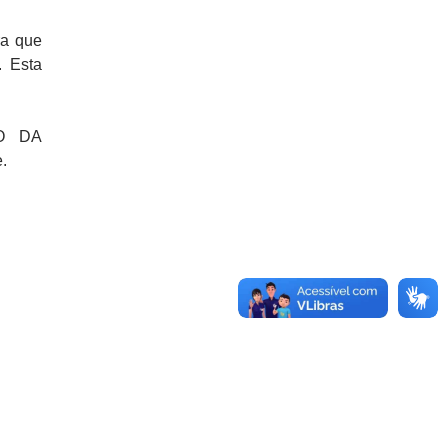
ra que
. Esta
ÃO DA
.