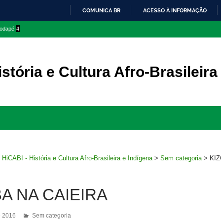
COMUNICA BR
ACESSO À INFORMAÇÃO
IR
 rodapé
4
PARA
O
CONTEÚDO
stória e Cultura Afro-Brasileira
Ir
para
rodapé
>
HiCABI - História e Cultura Afro-Brasileira e Indígena
>
Sem categoria
>
KI
A NA CAIEIRA
e 2016
Sem categoria