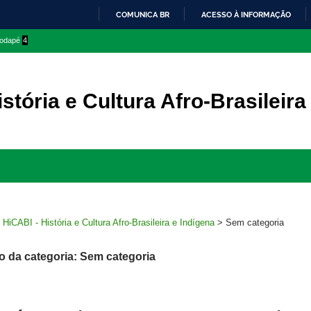
COMUNICA BR
ACESSO À INFORMAÇÃO
IR
 rodapé
4
PARA
O
CONTEÚDO
stória e Cultura Afro-Brasileira
Ir
para
rodapé
>
HiCABI - História e Cultura Afro-Brasileira e Indígena
>
Sem categoria
o da categoria: Sem categoria