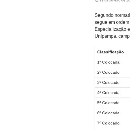
22 de janeiro de 2
Segundo normat
segue em ordem c
Especialização em
Unipampa, campu
Classificação
1ª Colocada
2º Colocado
3º Colocado
4ª Colocada
5ª Colocada
6ª Colocada
7º Colocado